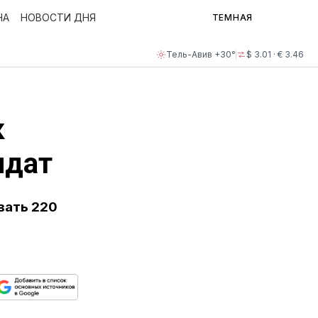
НА
НОВОСТИ ДНЯ
ТЕМНАЯ
Тель-Авив +30°
$ 3.01 · € 3.46
к
лдат
вать 220
ься
пируйте