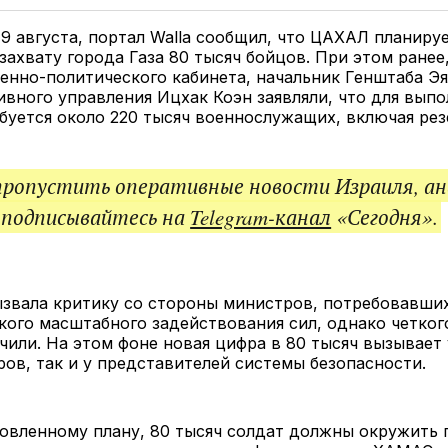
Twitter
Facebook
Telegram
под
ссы
19 августа, портал Walla сообщил, что ЦАХАЛ планиру
захвату города Газа 80 тысяч бойцов. При этом ранее,
енно-политического кабинета, начальник Генштаба Эя
ивного управления Ицхак Коэн заявляли, что для вып
буется около 220 тысяч военнослужащих, включая рез
пропустить оперативные новости Израиля, ан
 подписывайтесь на
Telegram-канал
«Сегодня».
ызвала критику со стороны министров, потребовавши
кого масштабного задействования сил, однако четког
учили. На этом фоне новая цифра в 80 тысяч вызывает
ров, так и у представителей системы безопасности.
овленному плану, 80 тысяч солдат должны окружить г