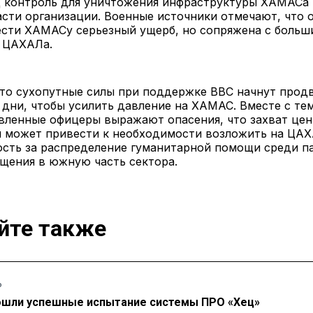
од контроль для уничтожения инфраструктуры ХАМАСа
сти организации. Военные источники отмечают, что 
ести ХАМАСу серьезный ущерб, но сопряжена с больш
в ЦАХАЛа.
что сухопутные силы при поддержке ВВС начнут прод
дни, чтобы усилить давление на ХАМАС. Вместе с те
вленные офицеры выражают опасения, что захват це
ы может привести к необходимости возложить на ЦА
ость за распределение гуманитарной помощи среди п
щения в южную часть сектора.
йте также
Ь
ошли успешные испытание системы ПРО «Хец»