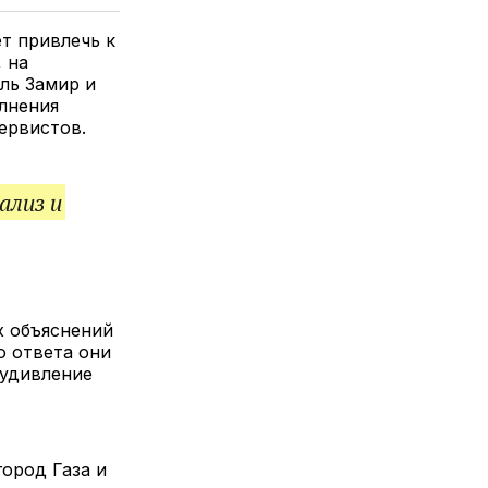
елитесь
лкой
ет привлечь к
 на
ль Замир и
олнения
ервистов.
ализ и
х объяснений
о ответа они
 удивление
ород Газа и