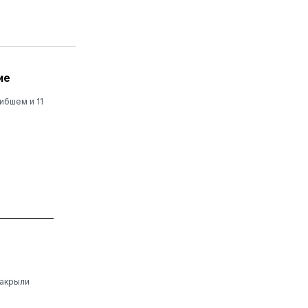
ие
ибшем и 11
закрыли