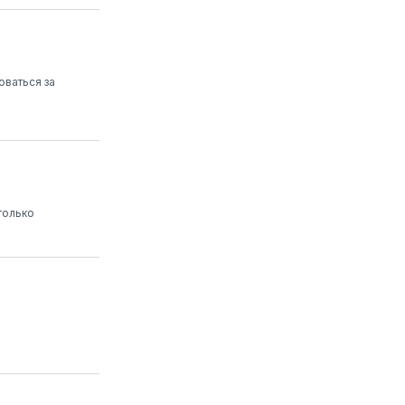
оваться за
только