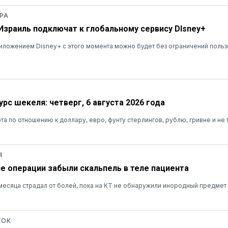
РА
 Израиль подключат к глобальному сервису DIsney+
ложением Disney+ с этого момента можно будет без ограничений польз
рс шекеля: четверг, 6 августа 2026 года
та по отношению к доллару, евро, фунту стерлингов, рублю, гривне и не 
Я
ле операции забыли скальпель в теле пациента
есяца страдал от болей, пока на КТ не обнаружили инородный предмет
ТОК