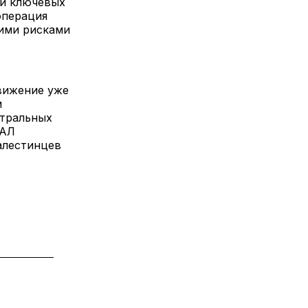
 и ключевых
операция
ими рисками
вижение уже
м
нтральных
ХАЛ
алестинцев