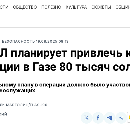
ОСТИ
ОБЩЕСТВО
ПОЛЕЗНО
КУЛЬТУРА
СЮЖЕТЫ
ОБЩИ
- БЕЗОПАСНОСТЬ
19.08.2025 08:13
 планирует привлечь 
ции в Газе 80 тысяч со
ьному плану в операции должно было участво
ннослужащих
ЛЬ МАРГОЛИН/FLASH90
КИЙ
Поделиться
Поделиться
Поделит
Ско
у
в
в
и