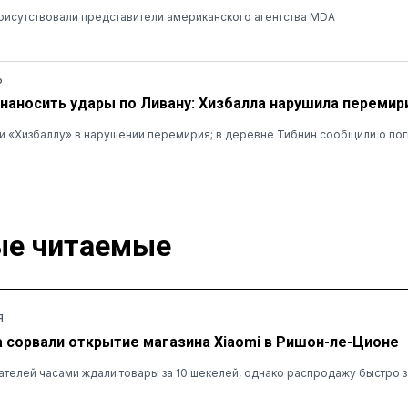
рисутствовали представители американского агентства MDA
Ь
наносить удары по Ливану: Хизбалла нарушила перемир
 «Хизбаллу» в нарушении перемирия; в деревне Тибнин сообщили о пог
е читаемые
Я
а сорвали открытие магазина Xiaomi в Ришон-ле-Ционе
ателей часами ждали товары за 10 шекелей, однако распродажу быстро 