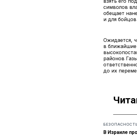
взять его п
символов вла
обещает нан
и для бойцо
Ожидается, 
в ближайшие 
высокопоста
районов Газ
ответственн
до их переме
Чита
БЕЗОПАСНОСТ
В Израиле пр