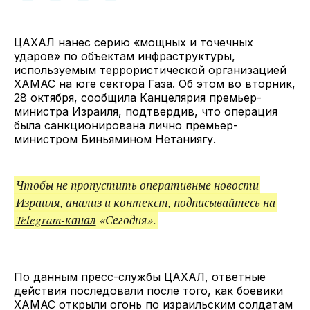
у
в
в
и
Twitter
Facebook
Telegram
поделитесь
ссылкой
ЦАХАЛ нанес серию «мощных и точечных
ударов» по объектам инфраструктуры,
используемым террористической организацией
ХАМАС на юге сектора Газа. Об этом во вторник,
28 октября, сообщила Канцелярия премьер-
министра Израиля, подтвердив, что операция
была санкционирована лично премьер-
министром Биньямином Нетаниягу.
Чтобы не пропустить оперативные новости
Израиля, анализ и контекст, подписывайтесь на
Telegram-канал
«Сегодня».
По данным пресс-службы ЦАХАЛ, ответные
действия последовали после того, как боевики
ХАМАС открыли огонь по израильским солдатам