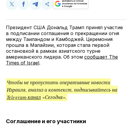
Поделиться
Поделиться
Поделиться
Скопируйте
у
в
в
и
Twitter
Facebook
Telegram
поделитесь
ссылкой
Президент США Дональд Трамп принял участие
в подписании соглашения о прекращении огня
между Таиландом и Камбоджей. Церемония
прошла в Малайзии, которая стала первой
остановкой в рамках азиатского турне
американского лидера. Об этом
сообщает The
Times of Israel
.
Чтобы не пропустить оперативные новости
Израиля, анализ и контекст, подписывайтесь на
Telegram-канал
«Сегодня».
Соглашение и его участники