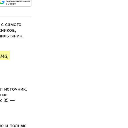
ься
пируйте
елитесь
лкой
 с самого
жников,
ильтянин.
ма,
л источник,
гие
х 35 —
ые и полные