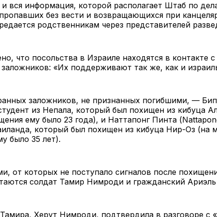
 и вся информация, которой располагает Штаб по дел
 пропавших без вести и возвращающихся при канцеля
редается родственникам через представителей разве
но, что посольства в Израиле находятся в контакте с
заложников: «Их поддерживают так же, как и израил
ранных заложников, не признанных погибшими, — Би
), студент из Непала, который был похищен из кибуца А
ения ему было 23 года), и Наттапонг Пинта (Nattapong
иланда, который был похищен из кибуца Нир-Оз (на 
у было 35 лет).
и, от которых не поступало сигналов после похищени
стаются солдат Тамир Нимроди и гражданский Ариэль
Тамира, Херут Нимроди, подтвердила в разговоре с «