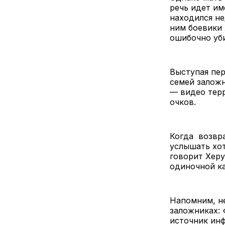
речь идет им
находился не
ним боевики
ошибочно уб
Выступая пе
семей заложн
— видео терр
очков.
Когда возвра
услышать хот
говорит Херу
одиночной ка
Напомним, н
заложниках: 
источник ин