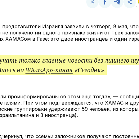
Поделиться
Поделиться
Поделит
Ско
у
в
в
и
Twitter
Facebook
Telegram
под
ссы
представители Израиля заявили в четверг, 8 мая, что
 не получено ни одного признака жизни от трех зало
 ХАМАСом в Газе: это двое иностранцев и один изра
чать только главные новости без лишнего шу
йтесь на
WhatsApp-канал
«Сегодня».
ыли проинформированы об этом еще тогда», — сообщи
еталями. При этом подтверждается, что ХАМАС и дру
ские группировки удерживают 59 человек, из которы
израильтянина и 3 иностранца).
дчеркнул, что «семьи заложников получают постоянн