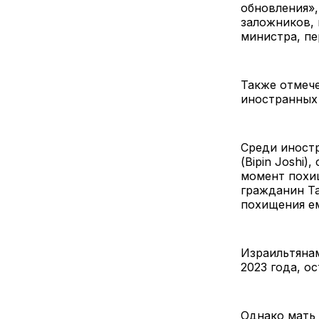
обновления»,
заложников,
министра, пе
Также отмече
иностранных 
Среди иност
(Bipin Joshi
момент похищ
гражданин Та
похищения ем
Израильтянам
2023 года, о
Однако мать 