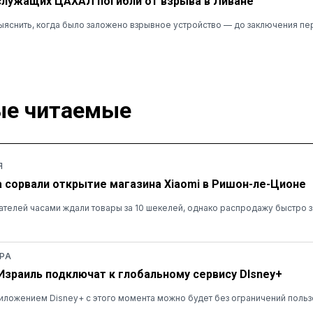
лужащих ЦАХАЛ погибли от взрыва в Ливане
ыяснить, когда было заложено взрывное устройство — до заключения пе
е читаемые
Я
а сорвали открытие магазина Xiaomi в Ришон-ле-Ционе
ателей часами ждали товары за 10 шекелей, однако распродажу быстро 
РА
 Израиль подключат к глобальному сервису DIsney+
ложением Disney+ с этого момента можно будет без ограничений польз