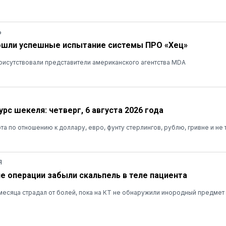
Ь
ошли успешные испытание системы ПРО «Хец»
рисутствовали представители американского агентства MDA
рс шекеля: четверг, 6 августа 2026 года
та по отношению к доллару, евро, фунту стерлингов, рублю, гривне и не 
Я
ле операции забыли скальпель в теле пациента
есяца страдал от болей, пока на КТ не обнаружили инородный предмет