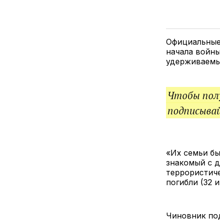
Официальные 
начала войны
удерживаемых
Чтобы полу
подписыва
«Их семьи б
знакомый с д
террористиче
погибли (32 
Чиновник по