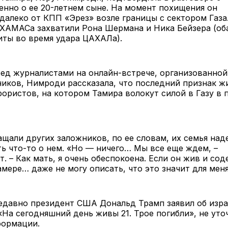
енно о ее 20-летнем сыне. На момент похищения он
далеко от КПП «Эрез» возле границы с сектором Газа
 ХАМАСа захватили Рона Шермана и Ника Бейзера (об
иты во время удара ЦАХАЛа).
ред журналистами на онлайн-встрече, организованно
иков, Нимроди рассказала, что последний признак ж
ористов, на котором Тамира волокут силой в Газу в 
щали других заложников, по ее словам, их семья над
ь что-то о нем. «Но — ничего… Мы все еще ждем, –
т. – Как мать, я очень обеспокоена. Если он жив и со
мере… даже не могу описать, что это значит для мен
едавно президент США Дональд Трамп заявил об изра
«На сегодняшний день живы 21. Трое погибли», не уто
формации.