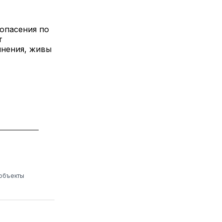
опасения по
т
мнения, живы
 объекты