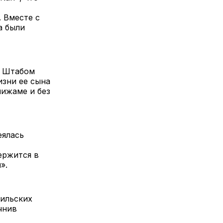
. Вместе с
а были
й Штабом
изни ее сына
пижаме и без
еялась
держится в
я».
ильских
чнив