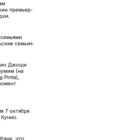
ам
рии премьер-
дки.
 семьями
ьские семьи».
пин Джоши
лумим (на
 Pinta),
момент
я 7 октября
 Кунио.
Кан», что