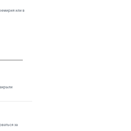
ремирия или в
закрыли
оваться за