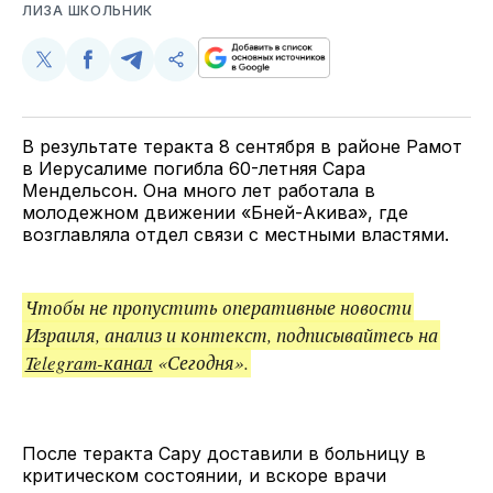
ЛИЗА ШКОЛЬНИК
Поделиться
Поделиться
Поделиться
Скопируйте
у
в
в
и
Twitter
Facebook
Telegram
поделитесь
ссылкой
В результате теракта 8 сентября в районе Рамот
в Иерусалиме погибла 60-летняя Сара
Мендельсон. Она много лет работала в
молодежном движении «Бней-Акива», где
возглавляла отдел связи с местными властями.
Чтобы не пропустить оперативные новости
Израиля, анализ и контекст, подписывайтесь на
Telegram-канал
«Сегодня».
После теракта Сару доставили в больницу в
критическом состоянии, и вскоре врачи