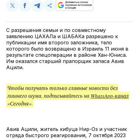
Поделиться
Поделиться
Поделиться
Скопируйте
у
в
в
и
Twitter
Facebook
Telegram
поделитесь
ссылкой
С разрешения семьи и по совместному
заявлению ЦАХАЛа и ШАБАКа разрешено к
публикации имя второго заложника, тело
которого было возвращено в Израиль 11 июня в
результате спецоперации в районе Хан-Юниса.
Им оказался старший прапорщик запаса Авив
Ацили.
Чтобы получать только главные новости без
лишнего шума, подписывайтесь на
WhatsApp-канал
«Сегодня».
Авив Ацили, житель кибуца Нир-Оз и участник
отряда быстрого реагирования, 7 октября 2023