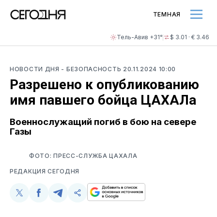
ТЕМНАЯ
Тель-Авив +31°
$ 3.01 · € 3.46
НОВОСТИ ДНЯ
- БЕЗОПАСНОСТЬ
20.11.2024 10:00
Разрешено к опубликованию
имя павшего бойца ЦАХАЛа
Военнослужащий погиб в бою на севере
Газы
ФОТО: ПРЕСС-СЛУЖБА ЦАХАЛА
РЕДАКЦИЯ СЕГОДНЯ
Поделиться
Поделиться
Поделиться
Скопируйте
у
в
в
и
Twitter
Facebook
Telegram
поделитесь