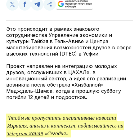
Поделиться
Поделиться
Поделиться
Скопируйте
у
в
в
и
Twitter
Facebook
Telegram
поделитесь
ссылкой
Это происходит в рамках знакового
сотрудничества Управление экономики и
культуры Тайбэя в Тель-Авиве и Центра
масштабирования возможностей друзов в сфере
высоких технологий (DTEC) в Усфии.
Проект направлен на интеграцию молодых
друзов, отслуживших в ЦАХАЛе, в
инновационный сектор, а идея его реализации
возникла после обстрела «Хизбаллой»
Мадждаль-Шамса, когда в прошлую субботу
погибли 12 детей и подростков.
Чтобы не пропустить оперативные новости
Израиля, анализ и контекст, подписывайтесь на
Telegram-канал
«Сегодня».