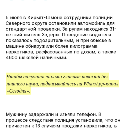
у
в
в
и
Twitter
Facebook
Telegram
поделитесь
ссылкой
6 июля в Кирьят-Шмоне сотрудники полиции
Северного округа остановили автомобиль для
стандартной проверки. За рулем находился 31-
летний житель Хадеры. Поведение водителя
показалось подозрительным, и при обыске в
машине обнаружили более килограмма
наркотиков, расфасованных по дозам, а также
4600 шекелей наличными.
Чтобы получать только главные новости без
лишнего шума, подписывайтесь на
WhatsApp-канал
«Сегодня».
Мужчину задержали и изъяли телефон. В
процессе следствия полиция установила, что он
причастен к 13 случаям продажи наркотиков, в