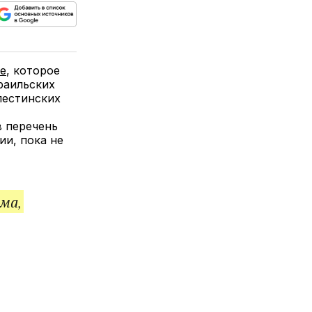
ься
пируйте
елитесь
лкой
е
, которое
раильских
лестинских
в перечень
и, пока не
ма,