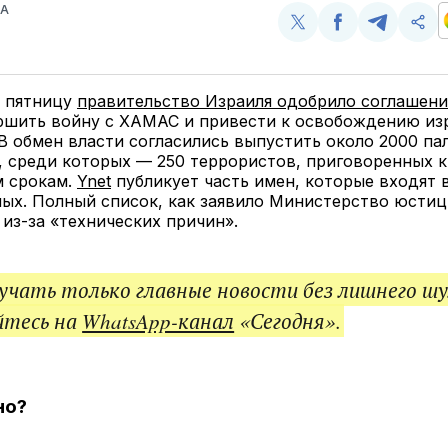
ВА
Поделиться
Поделиться
Поделит
Ско
у
в
в
и
Twitter
Facebook
Telegram
под
ссы
в пятницу
правительство Израиля одобрило соглашени
ршить войну с ХАМАС и привести к освобождению из
В обмен власти согласились выпустить около 2000 па
 среди которых — 250 террористов, приговоренных к
 срокам.
Ynet
публикует часть имен, которые входят 
х. Полный список, как заявило Министерство юстици
из-за «технических причин».
чать только главные новости без лишнего шу
йтесь на
WhatsApp-канал
«Сегодня».
но?