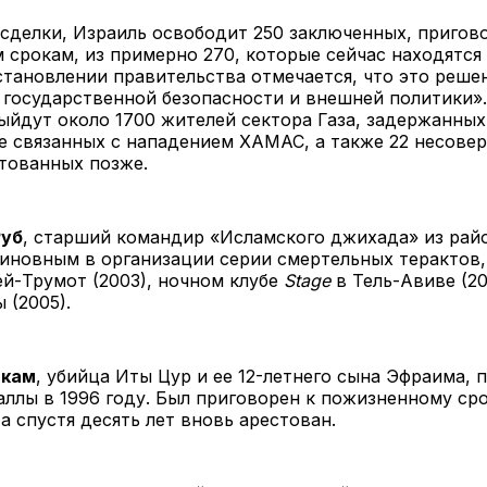
сделки, Израиль освободит 250 заключенных, пригов
срокам, из примерно 270, которые сейчас находятся
становлении правительства отмечается, что это реше
 государственной безопасности и внешней политики».
ыйдут около 1700 жителей сектора Газа, задержанных
не связанных с нападением ХАМАС, а также 22 несов
стованных позже.
Руб
, старший командир «Исламского джихада» из рай
иновным в организации серии смертельных терактов,
й-Трумот (2003), ночном клубе
Stage
в Тель-Авиве (20
 (2005).
икам
, убийца Иты Цур и ее 12-летнего сына Эфраима, 
аллы в 1996 году. Был приговорен к пожизненному ср
а спустя десять лет вновь арестован.