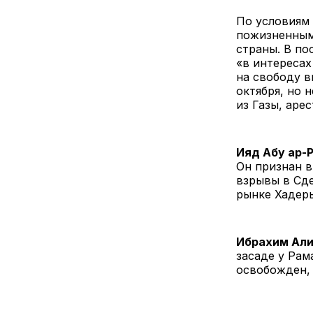
По условиям 
пожизненным 
страны. В по
«в интересах
на свободу в
октября, но 
из Газы, аре
Ияд Абу ар-
Он признан в
взрывы в Сде
рынке Хадеры
Ибрахим Ал
засаде у Рам
освобожден, 