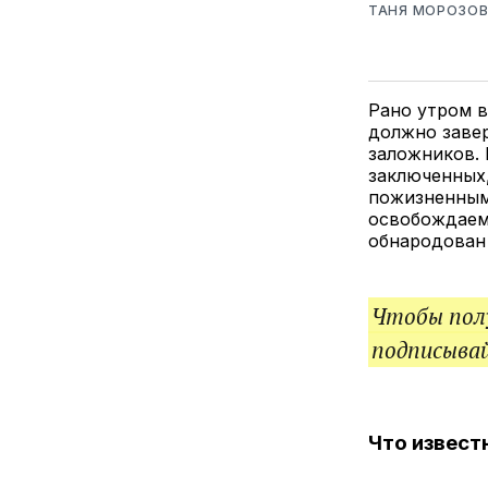
ТАНЯ МОРОЗО
Рано утром 
должно заве
заложников. 
заключенных,
пожизненным
освобождаемы
обнародован 
Чтобы полу
подписыва
Что извест