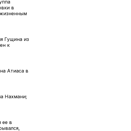
руппа
овки в
пожизненным
я Гущина из
ен к
на Атиаса в
а Нахмани;
 ее в
рывался,