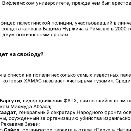
 Вифлеемском университете, прежде чем был арестов
 офицер палестинской полиции, участвовавший в линч
 солдата капрала Вадима Нуржича в Рамалле в 2000 г
к двум пожизненным срокам.
дет на свободу?
я в список не попали несколько самых известных пал
 которых ХАМАС называет «четырьмя тузами». Среди 
Баргути
, лидер движения ФАТХ, считающийся возмо
ком Махмуда Аббаса;
Саадат
, генеральный секретарь Народного фронта о
ны, осужденный за организацию убийства израильско
 Рехавама Зеэви;
с-Сайед
, организатор теракта в отеле «Парк» в Нетан