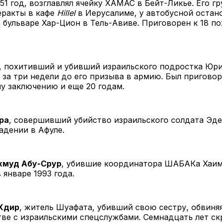
 51 год, возглавлял ячейку ХАМАС в Бейт-Ликье. Его г
еракты в кафе
Hillel
в Иерусалиме, у автобусной остан
 бульваре Хар-Цион в Тель-Авиве. Приговорен к 18 
, похитивший и убивший израильского подростка Юри
 за три недели до его призыва в армию. Был приговор
у заключению и еще 20 годам.
ра
, совершивший убийство израильского солдата Эде
адении в Афуле.
хмуд Абу-Срур
, убившие координатора ШАБАКа Хаим
 январе 1993 года.
Хдир
, житель Шуафата, убивший свою сестру, обвиняя
ве с израильскими спецслужбами. Семнадцать лет ск