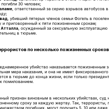
 погибли 30 человек;
аламе
, ответственный за серию взрывов автобусов 
оду;
Авад
, убивший пятерых членов семьи Фогель в поселе
ду и приговоренный к пяти пожизненным срокам;
 Атталла
, осужденный за сексуальную эксплуатацию
тельниц в тюрьме.
еррористов по несколько пожизненных сроков
реднамеренное убийство наказывается пожизненным з
ьная мера наказания, и она не имеет фиксированного
ется в тюрьме до конца жизни, если только президен
ок помилованием.
ный признан виновным в нескольких убийствах, суд 
ненному сроку за каждую жертву. Так, террористы, 
множеством погибших, могут получить 5, 10 или даже 