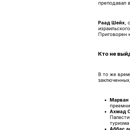
преподавал в
Раад Шейх
,
израильского
Приговорен 
Кто не вый
В то же врем
заключенных,
Марван 
преемни
Ахмад 
Палести
туризма
Аббас а