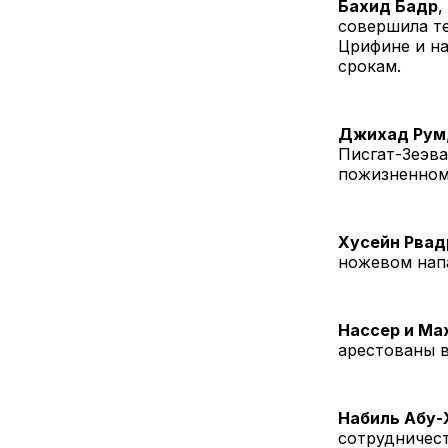
Бахид Бадр
,
совершила т
Црифине и на
срокам.
Джихад Рум
Писгат-Зеэва
пожизненном
Хусейн Рвад
ножевом нап
Нассер и Ма
арестованы в
Набиль Абу-
сотрудничест