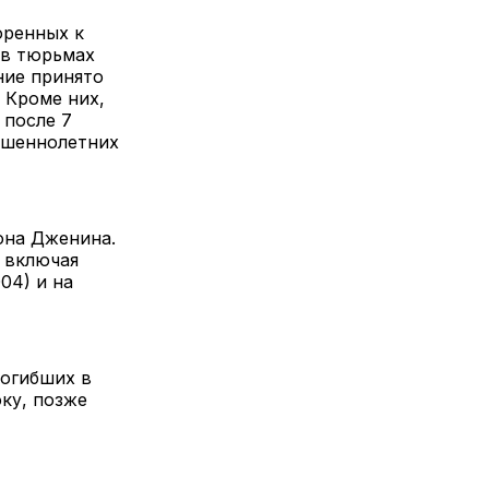
оренных к
 в тюрьмах
ние принято
 Кроме них,
 после 7
ершеннолетних
она Дженина.
 включая
04) и на
погибших в
оку, позже