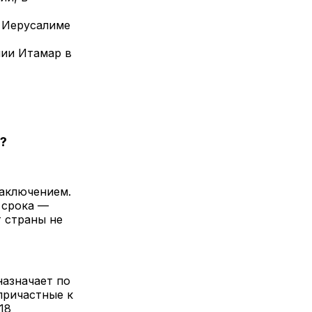
в Иерусалиме
нии Итамар в
?
аключением.
 срока —
т страны не
назначает по
причастные к
18