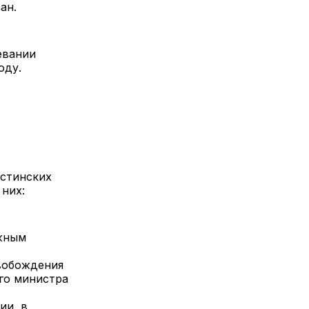
ан.
евании
оду.
естинских
них:
жным
свобождения
го министра
ии, в