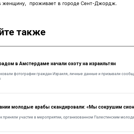
в женщину, проживает в городе Сент-Джордж.
йте также
радом в Амстердаме начали охоту на израильтян
иковали фотографии граждан Израиля, личные данные и призывали сообщ
и
ании молодые арабы скандировали: «Мы сокрушим сио
ек приняли участие в мероприятии, организованном Палестинским моло