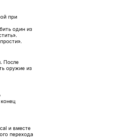
ной при
убить один из
стить».
 прости».
. После
ть оружие из
о
 конец
cal и вместе
ого перехода