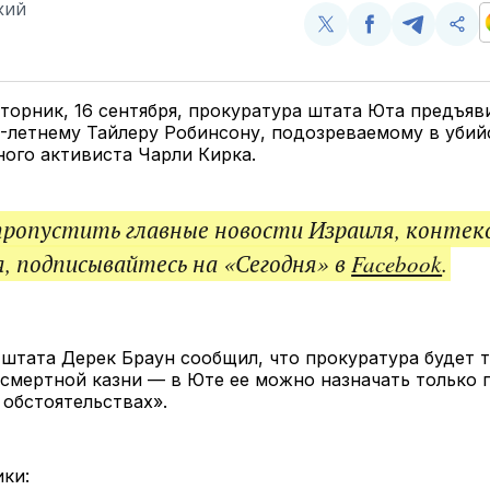
КИЙ
Поделиться
Поделиться
Поделит
Ско
у
в
в
и
Twitter
Facebook
Telegram
под
ссы
торник, 16 сентября, прокуратура штата Юта предъяв
-летнему Тайлеру Робинсону, подозреваемому в убий
ого активиста Чарли Кирка.
пропустить главные новости Израиля, контек
, подписывайтесь на «Сегодня» в
Facebook
.
штата Дерек Браун сообщил, что прокуратура будет т
смертной казни — в Юте ее можно назначать только 
обстоятельствах».
ки: