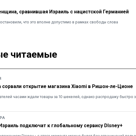
нщина, сравнившая Израиль с нацистской Германией
остановили, что это вполне допустимо в рамках свободы слова
е читаемые
Я
а сорвали открытие магазина Xiaomi в Ришон-ле-Ционе
ателей часами ждали товары за 10 шекелей, однако распродажу быстро 
РА
 Израиль подключат к глобальному сервису DIsney+
ложением Disney+ с этого момента можно будет без ограничений польз