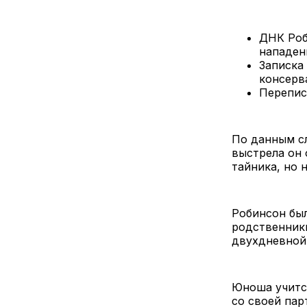
ДНК Роб
нападен
Записка 
консерв
Переписк
По данным сл
выстрела он 
тайника, но н
Робинсон был
родственник
двухдневной 
Юноша учится
со своей пар