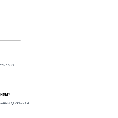
ать об их
низм»
дежным движением