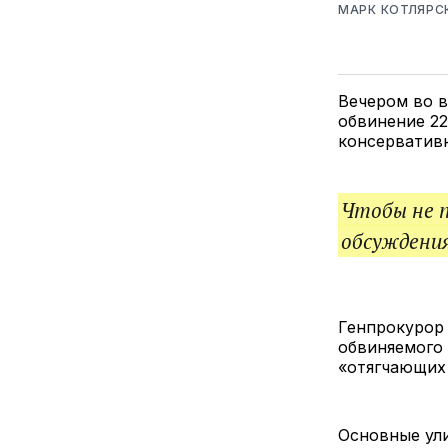
МАРК КОТЛЯРС
Вечером во в
обвинение 22
консервативн
Чтобы не 
обсуждения
Генпрокурор 
обвиняемого 
«отягчающих 
Основные ули