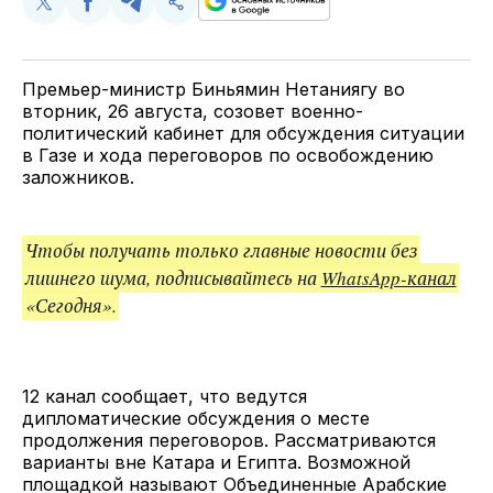
Поделиться
Поделиться
Поделиться
Скопируйте
у
в
в
и
Twitter
Facebook
Telegram
поделитесь
ссылкой
Премьер-министр Биньямин Нетаниягу во
вторник, 26 августа, созовет военно-
политический кабинет для обсуждения ситуации
в Газе и хода переговоров по освобождению
заложников.
Чтобы получать только главные новости без
лишнего шума, подписывайтесь на
WhatsApp-канал
«Сегодня».
12 канал сообщает, что ведутся
дипломатические обсуждения о месте
продолжения переговоров. Рассматриваются
варианты вне Катара и Египта. Возможной
площадкой называют Объединенные Арабские