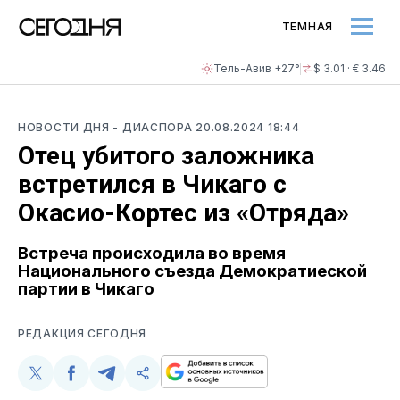
ТЕМНАЯ
Тель-Авив +27°
$ 3.01 · € 3.46
НОВОСТИ ДНЯ
- ДИАСПОРА
20.08.2024 18:44
Отец убитого заложника
встретился в Чикаго с
Окасио-Кортес из «Отряда»
Встреча происходила во время
Национального съезда Демократиеской
партии в Чикаго
РЕДАКЦИЯ СЕГОДНЯ
Поделиться
Поделиться
Поделиться
Скопируйте
у
в
в
и