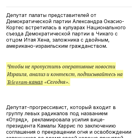
Twitter
Facebook
Telegram
поделитесь
ссылкой
Депутат палаты представителей от
Демократической партии Александра Окасио-
Кортес встретилась в кулуарах Национального
съезда Демократической партии в Чикаго с
отцом Итая Хена, заложника с двойным,
американо-израильским гражданством.
Чтобы не пропустить оперативные новости
Израиля, анализ и контекст, подписывайтесь на
Telegram-канал
«Сегодня».
Депутат-прогрессивист, который входит в
группу левых радикалов под названием
«Отряд», рекламировала усилия вице-
президента Камалы Харрис по заключению
соглашения о прекращении огня и освобождении
заложников во время своей хорошо принятой