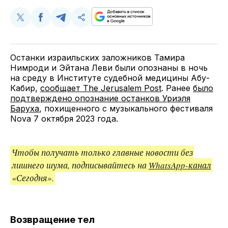
Поделиться
Поделиться
Поделиться
Скопируйте
у
в
в
и
Twitter
Facebook
Telegram
поделитесь
ссылкой
Останки израильских заложников Тамира
Нимроди и Эйтана Леви были опознаны в ночь
на среду в Институте судебной медицины Абу-
Кабир,
сообщает The Jerusalem Post
. Ранее
было
подтверждено опознание останков Уриэля
Баруха
, похищенного с музыкального фестиваля
Nova 7 октября 2023 года.
Чтобы получать только главные новости без
лишнего шума, подписывайтесь на
WhatsApp-канал
«Сегодня».
Возвращение тел