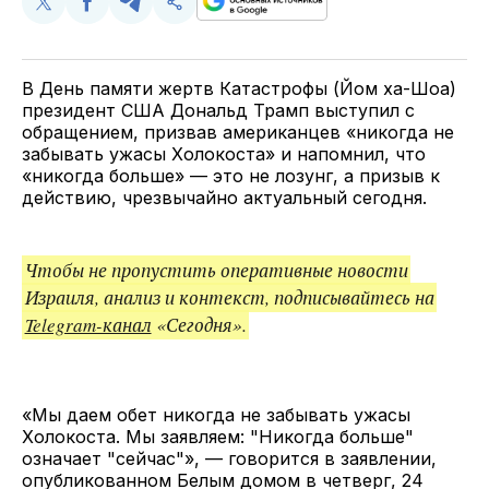
Поделиться
Поделиться
Поделиться
Скопируйте
у
в
в
и
Twitter
Facebook
Telegram
поделитесь
ссылкой
В День памяти жертв Катастрофы (Йом ха-Шоа)
президент США Дональд Трамп выступил с
обращением, призвав американцев «никогда не
забывать ужасы Холокоста» и напомнил, что
«никогда больше» — это не лозунг, а призыв к
действию, чрезвычайно актуальный сегодня.
Чтобы не пропустить оперативные новости
Израиля, анализ и контекст, подписывайтесь на
Telegram-канал
«Сегодня».
«Мы даем обет никогда не забывать ужасы
Холокоста. Мы заявляем: "Никогда больше"
означает "сейчас"», — говорится в заявлении,
опубликованном Белым домом в четверг, 24