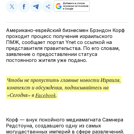
Поделиться
Поделиться
Поделиться
Скопируйте
у
в
в
и
Twitter
Facebook
Telegram
поделитесь
ссылкой
Американо-еврейский бизнесмен Брэндон Корф
проходит процесс получения израильского
ПМЖ, сообщает портал Ynet со ссылкой на
представителя правительства. По его словам,
заявление о предоставлении статуса
постоянного жителя уже подано.
Чтобы не пропустить главные новости Израиля,
контекст и обсуждения, подписывайтесь на
«Сегодня» в
Facebook
.
Корф — внук покойного медиамагната Самнера
Редстоуна, создавшего одну из самых
могущественных империй в сфере развлечений.