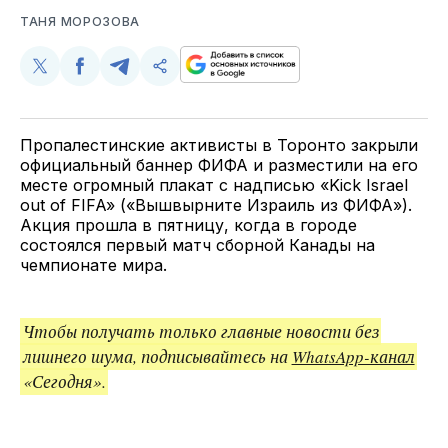
ТАНЯ МОРОЗОВА
Поделиться
Поделиться
Поделиться
Скопируйте
у
в
в
и
Twitter
Facebook
Telegram
поделитесь
ссылкой
Пропалестинские активисты в Торонто закрыли
официальный баннер ФИФА и разместили на его
месте огромный плакат с надписью «Kick Israel
out of FIFA» («Вышвырните Израиль из ФИФА»).
Акция прошла в пятницу, когда в городе
состоялся первый матч сборной Канады на
чемпионате мира.
Чтобы получать только главные новости без
лишнего шума, подписывайтесь на
WhatsApp-канал
«Сегодня».