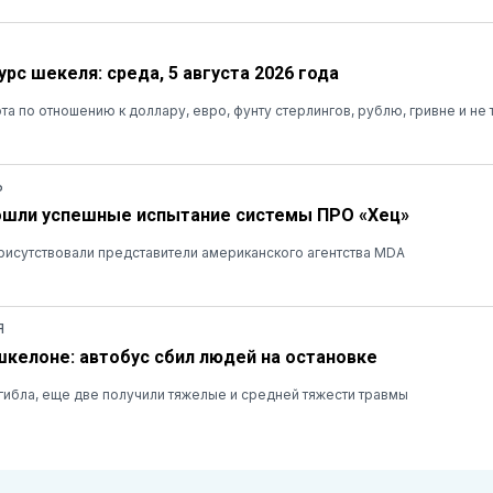
рс шекеля: среда, 5 августа 2026 года
та по отношению к доллару, евро, фунту стерлингов, рублю, гривне и не 
Ь
ошли успешные испытание системы ПРО «Хец»
рисутствовали представители американского агентства MDA
Я
шкелоне: автобус сбил людей на остановке
ибла, еще две получили тяжелые и средней тяжести травмы