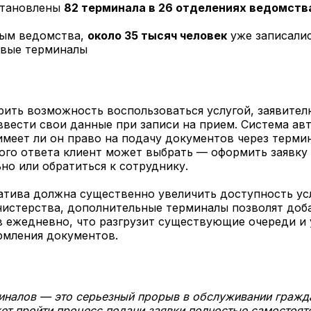
становлены
82 терминала в 26 отделениях ведомств
ым ведомства,
около 35 тысяч человек
уже записалис
овые терминалы
ить возможность воспользоваться услугой, заявител
вести свои данные при записи на прием. Система ав
имеет ли он право на подачу документов через термин
ого ответа клиент может выбрать — оформить заявку
но или обратиться к сотруднику.
тива должна существенно увеличить доступность усл
нистерства, дополнительные терминалы позволят доб
 ежедневно, что разгрузит существующие очереди и 
рмления документов.
иналов — это серьезный прорыв в обслуживании гражд
т пройти процесс подачи заявки полностью самостоят