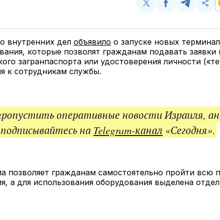
Поделиться
Поделиться
Поделит
Ско
у
в
в
и
Twitter
Facebook
Telegram
под
ссы
о внутренних дел
объявило
о запуске новых термина
ания, которые позволят гражданам подавать заявки 
ого загранпаспорта или удостоверения личности («те
я к сотрудникам службы.
пропустить оперативные новости Израиля, ан
 подписывайтесь на
Telegram-канал
«Сегодня».
ма позволяет гражданам самостоятельно пройти всю 
я, а для использования оборудования выделена отдел