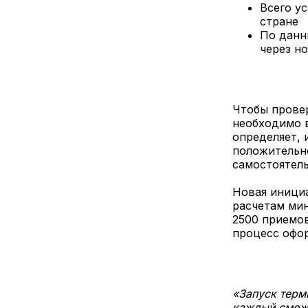
Всего у
стране
По данн
через н
Чтобы провер
необходимо в
определяет, 
положительн
самостоятель
Новая инициа
расчетам ми
2500 приемов
процесс офо
«Запуск терм
каждый сможе