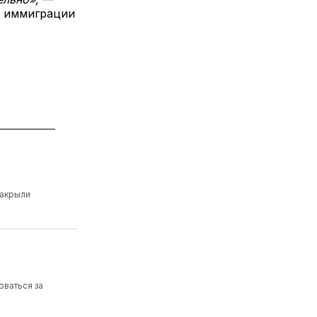
и иммиграции
закрыли
оваться за