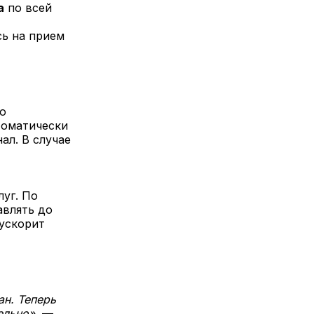
а
по всей
ь на прием
ю
томатически
ал. В случае
уг. По
авлять до
ускорит
ан. Теперь
ельно»,
—