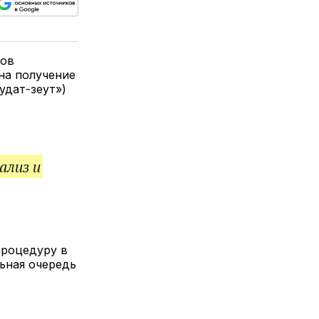
ься
пируйте
елитесь
лкой
лов
на получение
удат-зеут»)
ализ и
процедуру в
ьная очередь