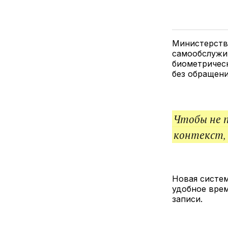
Министерств
самообслужив
биометрическ
без обращени
Чтобы не 
контекст,
Новая систе
удобное врем
записи.