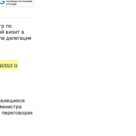
ься
пируйте
елитесь
лкой
тр по
й визит в
ла делегация
ализ и
новившихся
министра
 переговорах