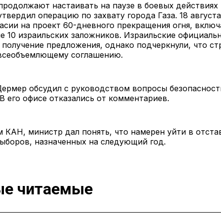
родолжают настаивать на паузе в боевых действиях 
утвердил операцию по захвату города Газа. 18 авгус
ласии на проект 60-дневного прекращения огня, вкл
е 10 израильских заложников. Израильские официаль
получение предложения, однако подчеркнули, что ст
 всеобъемлющему соглашению.
Дермер обсудил с руководством вопросы безопасност
В его офисе отказались от комментариев.
 КАН, министр дал понять, что намерен уйти в отста
ыборов, назначенных на следующий год.
е читаемые