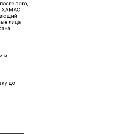
после того,
та ХАМАС
ючающий
ные лица
рана
и и
вку до