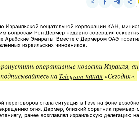
Поделиться
Поделиться
Поделит
Ско
у
в
в
и
Twitter
Facebook
Telegram
под
ссы
ю Израильской вещательной корпорации КАН, минис
ким вопросам Рон Дермер недавно совершил секретны
е Арабские Эмираты. Вместе с Дермером ОАЭ посети
вленных израильских чиновников.
пропустить оперативные новости Израиля, ан
 подписывайтесь на
Telegram-канал
«Сегодня».
й переговоров стала ситуация в Газе на фоне возоб
екращению огня. Дермер, близкий соратник премьер-
таниягу, ранее возглавлял израильскую делегацию на