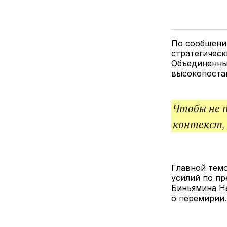
По сообщени
стратегичес
Объединенны
высокопоста
Чтобы не 
контекст,
Главной темо
усилий по пр
Биньямина Не
о перемирии.