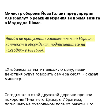
у
в
в
и
Twitter
Facebook
Telegram
поделитесь
ссылкой
Министр обороны Йоав Галант предупредил
«Хизбаллу» о реакции Израиля во время визита
в Мадждал-Шамс.
Чтобы не пропустить главные новости Израиля,
контекст и обсуждения, подписывайтесь на
«Сегодня» в
Facebook
.
«Хизбалла» заплатит высокую цену; наши
действия будут говорить сами за себя», - сказал
министр.
Сегодня же в этой друзской деревне прошли
похороны 11-летнего Джвары Ибрагима,
погибшего на футбольном поле от ракеты. Его