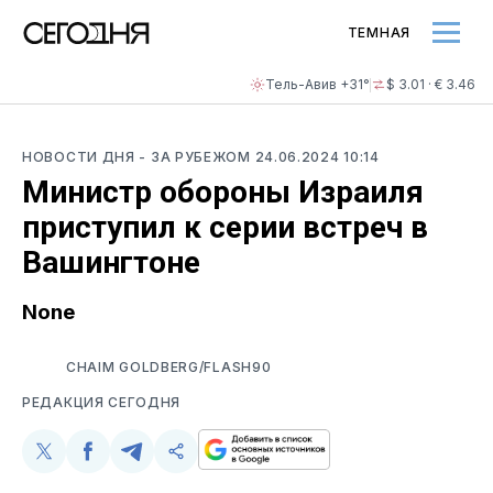
ТЕМНАЯ
Тель-Авив +31°
$ 3.01 · € 3.46
НОВОСТИ ДНЯ
- ЗА РУБЕЖОМ
24.06.2024 10:14
Министр обороны Израиля
приступил к серии встреч в
Вашингтоне
None
CHAIM GOLDBERG/FLASH90
РЕДАКЦИЯ СЕГОДНЯ
Поделиться
Поделиться
Поделиться
Скопируйте
у
в
в
и