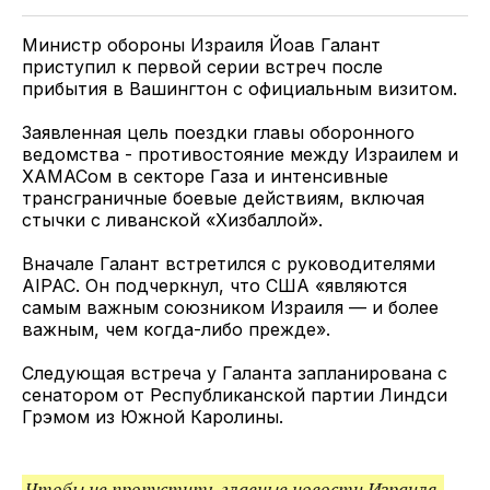
Twitter
Facebook
Telegram
поделитесь
ссылкой
Министр обороны Израиля Йоав Галант
приступил к первой серии встреч после
прибытия в Вашингтон с официальным визитом.
Заявленная цель поездки главы оборонного
ведомства - противостояние между Израилем и
ХАМАСом в секторе Газа и интенсивные
трансграничные боевые действиям, включая
стычки с ливанской «Хизбаллой».
Вначале Галант встретился с руководителями
AIPAC. Он подчеркнул, что США «являются
самым важным союзником Израиля — и более
важным, чем когда-либо прежде».
Следующая встреча у Галанта запланирована с
сенатором от Республиканской партии Линдси
Грэмом из Южной Каролины.
Чтобы не пропустить главные новости Израиля,