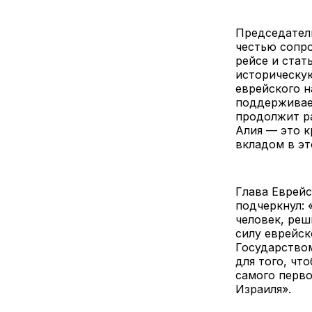
Председатель
честью сопр
рейсе и стат
историческу
еврейского н
поддерживае
продолжит ра
Алия — это к
вкладом в эт
Глава Еврейс
подчеркнул: 
человек, реш
силу еврейск
Государством
для того, чт
самого перво
Израиля».