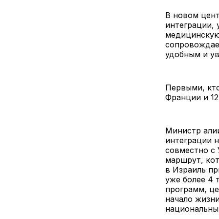
В новом цент
интеграции, 
медицинскую
сопровождает
удобным и у
Первыми, кто
Франции и 12
Министр алии
интеграции н
совместно с
маршрут, кот
в Израиль пр
уже более 4 
программ, це
начало жизн
национальны