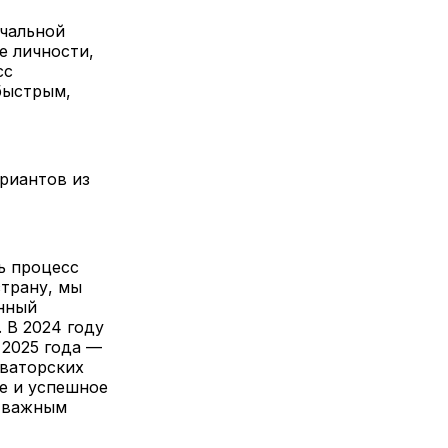
ачальной
е личности,
сс
быстрым,
риантов из
ь процесс
страну, мы
нный
 В 2024 году
 2025 года —
оваторских
е и успешное
м важным