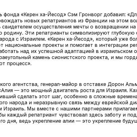
 фонда «Керен ха-Йесод» Сэм Гронворг добавил: «Дл
овождать новых репатриантов из Франции на этом в
ь свидетелем осуществления мечты о возвращении на
ю родину. Эти репатрианты символизируют глубокую 
арода с Израилем. «Керен ха-Йесод», который уже бол
т национальные проекты и помогает в интеграции ре
ботать над их успешной адаптацией в израильском о
раеугольный камень сионистского проекта, и мы гор
от процесс».
кого агентства, генерал-майор в отставке Дорон Аль
«Алия — это мощный двигатель роста для Израиля. К
ивший сделать этот шаг, особенно в сложные времен
ого народа и неразрывную связь между еврейской ди
 Израиль. Мы вместе с нашими партнерами прилагаем
обы каждый репатриант чувствовал здесь заботу и по
го дня, ведь укрепление алии — это укрепление буду