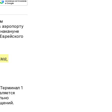
ься
пируйте
елитесь
лкой
ем
в аэропорту
 накануне
 Еврейского
ма,
 Терминал 1
вляется
льно
ещений.