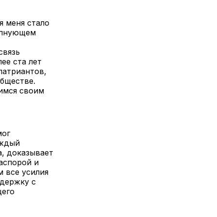
я меня стало
олнующем
связь
ее ста лет
патриантов,
бществе.
димся своим
мог
аждый
а, доказывает
аспорой и
 все усилия
ддержку с
щего