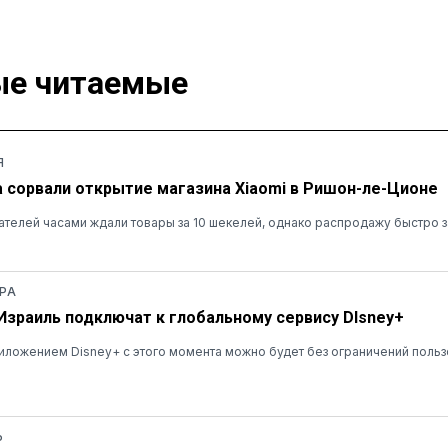
е читаемые
Я
а сорвали открытие магазина Xiaomi в Ришон-ле-Ционе
ателей часами ждали товары за 10 шекелей, однако распродажу быстро 
РА
 Израиль подключат к глобальному сервису DIsney+
ложением Disney+ с этого момента можно будет без ограничений польз
Ь