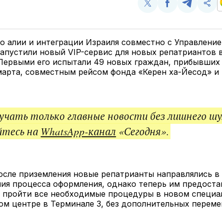
Поделиться
Поделиться
Поделит
Ско
у
в
в
и
Twitter
Facebook
Telegram
под
ссы
о алии и интеграции Израиля совместно с Управлени
апустили новый VIP-сервис для новых репатриантов 
 Первыми его испытали 49 новых граждан, прибывших
марта, совместным рейсом фонда «Керен ха-Йесод» и
чать только главные новости без лишнего шу
йтесь на
WhatsApp-канал
«Сегодня».
осле приземления новые репатрианты направлялись в
ия процесса оформления, однако теперь им предоста
 пройти все необходимые процедуры в новом специа
м центре в Терминале 3, без дополнительных перем