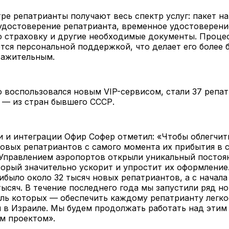
ре репатрианты получают весь спектр услуг: пакет н
удостоверение репатрианта, временное удостоверени
 страховку и другие необходимые документы. Проце
ся персональной поддержкой, что делает его более 
важительным.
 воспользовался новым VIP-сервисом, стали 37 репат
 — из стран бывшего СССР.
 и интеграции Офир Софер отметил: «Чтобы облегчит
овых репатриантов с самого момента их прибытия в 
 Управлением аэропортов открыли уникальный постоя
орый значительно ускорит и упростит их оформление.
ибыло около 32 тысяч новых репатриантов, а с начала
тысяч. В течение последнего года мы запустили ряд н
ль которых — обеспечить каждому репатрианту легко
и в Израиле. Мы будем продолжать работать над эти
м проектом».