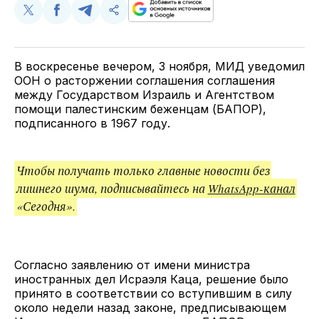
Поделиться
Поделиться
Поделиться
Скопируйте
у
в
в
и
Twitter
Facebook
Telegram
поделитесь
ссылкой
В воскресенье вечером, 3 ноября, МИД уведомил
ООН о расторжении соглашения соглашения
между Государством Израиль и Агентством
помощи палестинским беженцам (БАПОР),
подписанного в 1967 году.
Чтобы получать только главные новости без
лишнего шума, подписывайтесь на
WhatsApp-канал
«Сегодня».
Согласно заявлению от имени министра
иностранных дел Исраэля Каца, решение было
принято в соответствии со вступившим в силу
около недели назад законе, предписывающем