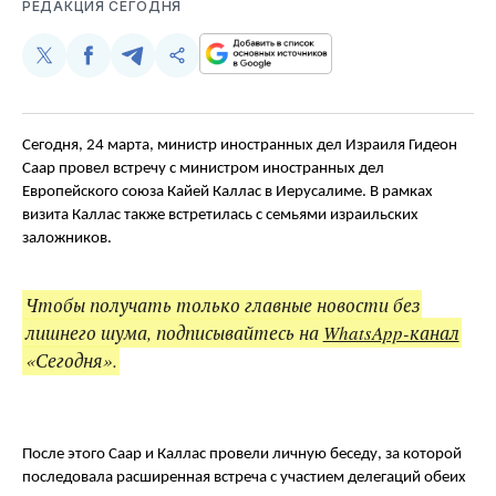
РЕДАКЦИЯ СЕГОДНЯ
Поделиться
Поделиться
Поделиться
Скопируйте
у
в
в
и
Twitter
Facebook
Telegram
поделитесь
ссылкой
Сегодня, 24 марта, министр иностранных дел Израиля Гидеон
Саар провел встречу с министром иностранных дел
Европейского союза Кайей Каллас в Иерусалиме. В рамках
визита Каллас также встретилась с семьями израильских
заложников.
Чтобы получать только главные новости без
лишнего шума, подписывайтесь на
WhatsApp-канал
«Сегодня».
После этого Саар и Каллас провели личную беседу, за которой
последовала расширенная встреча с участием делегаций обеих