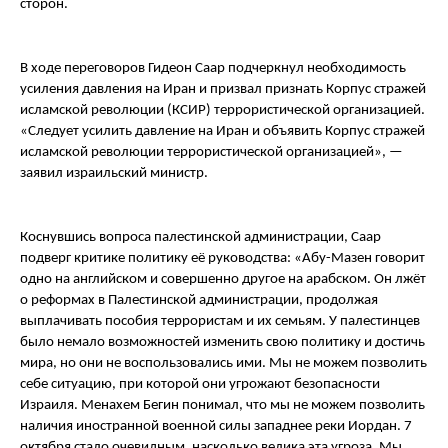
сторон.
В ходе переговоров Гидеон Саар подчеркнул необходимость
усиления давления на Иран и призвал признать Корпус стражей
исламской революции (КСИР) террористической организацией.
«Следует усилить давление на Иран и объявить Корпус стражей
исламской революции террористической организацией», —
заявил израильский министр.
Коснувшись вопроса палестинской администрации, Саар
подверг критике политику её руководства: «Абу-Мазен говорит
одно на английском и совершенно другое на арабском. Он лжёт
о реформах в Палестинской администрации, продолжая
выплачивать пособия террористам и их семьям. У палестинцев
было немало возможностей изменить свою политику и достичь
мира, но они не воспользовались ими. Мы не можем позволить
себе ситуацию, при которой они угрожают безопасности
Израиля. Менахем Бегин понимал, что мы не можем позволить
наличия иностранной военной силы западнее реки Иордан. 7
октября стало очевидным, насколько велика эта угроза. Мы