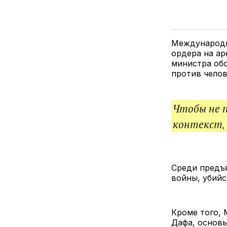
Международны
ордера на ар
министра обо
против челов
Чтобы не 
контекст,
Среди предъя
войны, убий
Кроме того,
Дафа, основы