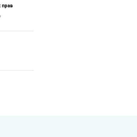
 прав
е