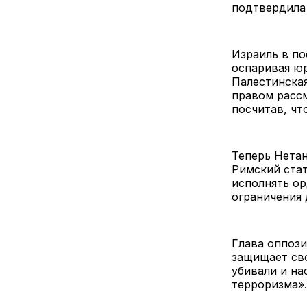
подтвердила
Израиль в п
оспаривая юр
Палестинская
правом рассм
посчитав, ч
Теперь Нетан
Римский стат
исполнять ор
ограничения 
Глава оппози
защищает сво
убивали и на
терроризма