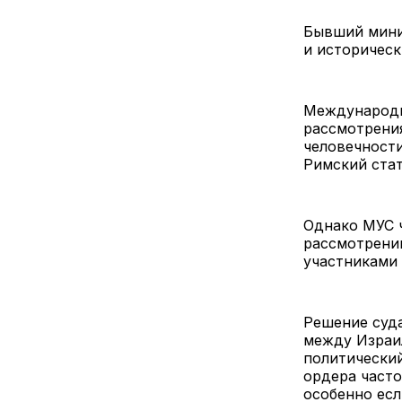
Бывший мини
и историческ
Международны
рассмотрения
человечности
Римский стат
Однако МУС ч
рассмотрении
участниками
Решение суд
между Израи
политический
ордера часто
особенно есл