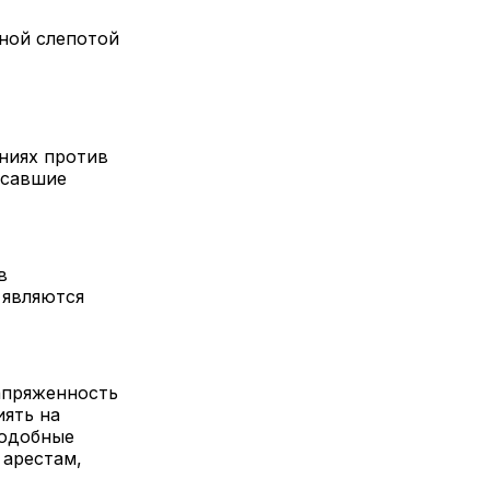
ной слепотой
ниях против
исавшие
в
 являются
стью.
апряженность
ять на
подобные
 арестам,