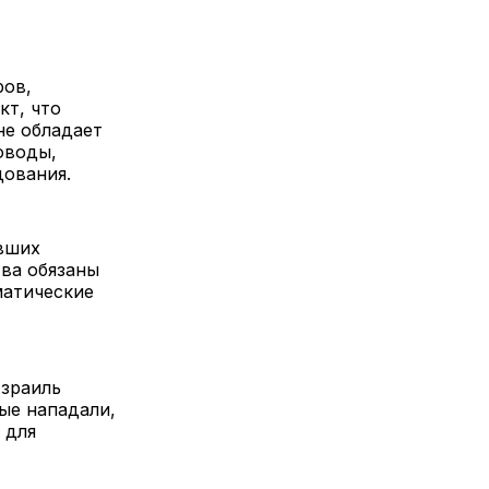
ров,
кт, что
не обладает
оводы,
ледования.
авших
тва обязаны
матические
Израиль
ые нападали,
 для