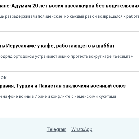
аале-Адумим 20 лет возил пассажиров без водительских
ь раз задерживали полицейские, но каждый раз он возвращался к работ
 в Иерусалиме у кафе, работающего в шаббат
одряд ортодоксы устраивают акцию протеста вокруг кафе «Бесимта»
ТОК
равия, Турция и Пакистан заключили военный союз
 на фоне войны в Иране и конфликте с йеменскими хуситами
Telegram
WhatsApp