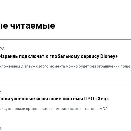
е читаемые
РА
 Израиль подключат к глобальному сервису DIsney+
ложением Disney+ с этого момента можно будет без ограничений польз
Ь
ошли успешные испытание системы ПРО «Хец»
рисутствовали представители американского агентства MDA
Я