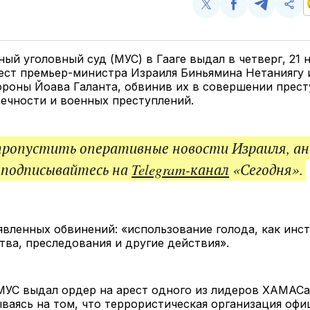
Поделиться
Поделиться
Поделит
Ско
у
в
в
и
Twitter
Facebook
Telegram
под
ссы
й уголовный суд (МУС) в Гааге выдал в четверг, 21 н
ест премьер-министра Израиля Биньямина Нетаниягу 
роны Йоава Галанта, обвинив их в совершении прес
ечности и военных преступлений.
пропустить оперативные новости Израиля, ан
 подписывайтесь на
Telegram-канал
«Сегодня».
вленных обвинений: «использование голода, как инс
ства, преследования и другие действия».
 МУС выдал ордер на арест одного из лидеров ХАМАС
ваясь на том, что террористическая организация офи