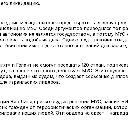
 его ликвидацию.
оследние месяцы пытался предотвратить выдачу орде
исдикцию МУС. Среди аргументов приводился тот фа
 автономия не является государством, а потому МУС 
атривать подобные дела. Однако суд отклонил эти д
то обвинения имеют достаточно оснований для расс
иягу и Галант не смогут посещать 120 стран, подпис
ут, на основе которого действует МУС. Эти государс
дера, выданные судом, что создаёт серьёзные дипло
для израильских лидеров.
ции Яир Лапид резко осудил решение МУС, заявив: «
их граждан от террористических организаций, котор
силовали наших людей. Эти ордера на арест – награда
».