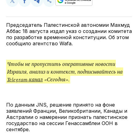
Поделиться
Поделиться
Поделиться
Скопируйте
у
в
в
и
Twitter
Facebook
Telegram
поделитесь
ссылкой
Председатель Палестинской автономии Махмуд
Аббас 18 августа издал указ о создании комитета
по разработке временной конституции. Об этом
сообщило агентство Wafa.
Чтобы не пропустить оперативные новости
Израиля, анализ и контекст, подписывайтесь на
Telegram-канал
«Сегодня».
По данным JNS, решение принято на фоне
заявлений Франции, Великобритании, Канады и
Австралии о намерении признать палестинское
государство на сессии Генассамблеи ООН в
сентябре.