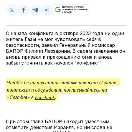
Поделиться
Поделиться
Поделиться
Скопируйте
у
в
в
и
Twitter
Facebook
Telegram
поделитесь
ссылкой
С начала конфликта в октябре 2023 года ни один
житель Газы не мог чувствовать себя в
безопасности, заявил Генеральный комиссар
БАПОР Филипп Лаззарини. В своем заявлении он
вновь призвал к прекращению огня и вновь
забыл уточнить как начался "конфликт".
Чтобы не пропустить главные новости Израиля,
контекст и обсуждения, подписывайтесь на
«Сегодня» в
Facebook
.
При этом глава БАПОР находит уместным
отметить действия Израиля, но ни слова не