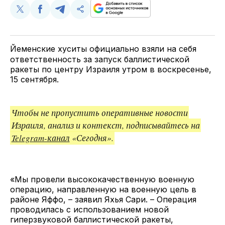
Поделиться
Поделиться
Поделиться
Скопируйте
у
в
в
и
Twitter
Facebook
Telegram
поделитесь
ссылкой
Йеменские хуситы официально взяли на себя
ответственность за запуск баллистической
ракеты по центру Израиля утром в воскресенье,
15 сентября.
Чтобы не пропустить оперативные новости
Израиля, анализ и контекст, подписывайтесь на
Telegram-канал
«Сегодня».
«Мы провели высококачественную военную
операцию, направленную на военную цель в
районе Яффо, – заявил Яхья Сари. – Операция
проводилась с использованием новой
гиперзвуковой баллистической ракеты,