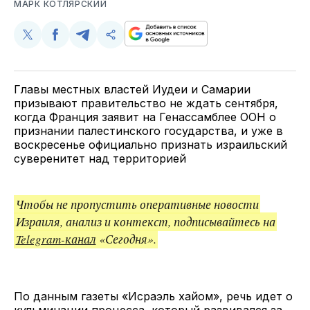
МАРК КОТЛЯРСКИЙ
Поделиться
Поделиться
Поделиться
Скопируйте
у
в
в
и
Twitter
Facebook
Telegram
поделитесь
ссылкой
Главы местных властей Иудеи и Самарии
призывают правительство не ждать сентября,
когда Франция заявит на Генассамблее ООН о
признании палестинского государства, и уже в
воскресенье официально признать израильский
суверенитет над территорией
Чтобы не пропустить оперативные новости
Израиля, анализ и контекст, подписывайтесь на
Telegram-канал
«Сегодня».
По данным газеты «Исраэль хайом», речь идет о
кульминации процесса, который развивался за