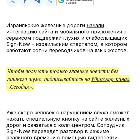
Поделиться
Поделиться
Поделиться
Скопируйте
у
в
в
и
Twitter
Facebook
Telegram
поделитесь
ссылкой
Израильские железные дороги
начали
интеграцию сайта и мобильного приложения с
сервисом поддержки глухих и слабослышащих
Sign-Now – израильским стартапом, в котором
работают сотни переводчиков на язык жестов.
Чтобы получать только главные новости без
лишнего шума, подписывайтесь на
WhatsApp-канал
«Сегодня».
Уже скоро человек с нарушением слуха сможет
нажать специальную кнопку на сайте железных
дорог и связаться с колл-центром. Сотрудник
Sign-Now переведёт разговор в режиме
реального времени с помощью видеосвязи.