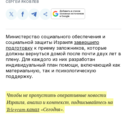
СЕРГЕЙ ЯКОВЛЕВ
Поделиться
Поделиться
Поделиться
Скопируйте
у
в
в
и
Twitter
Facebook
Telegram
поделитесь
ссылкой
Министерство социального обеспечения и
социальной защиты Израиля
завершило
подготовку
к приему заложников, которые
должны вернуться домой после почти двух лет в
плену. Для каждого из них разработан
индивидуальный план помощи, включающий как
материальную, так и психологическую
поддержку.
Чтобы не пропустить оперативные новости
Израиля, анализ и контекст, подписывайтесь на
Telegram-канал
«Сегодня».