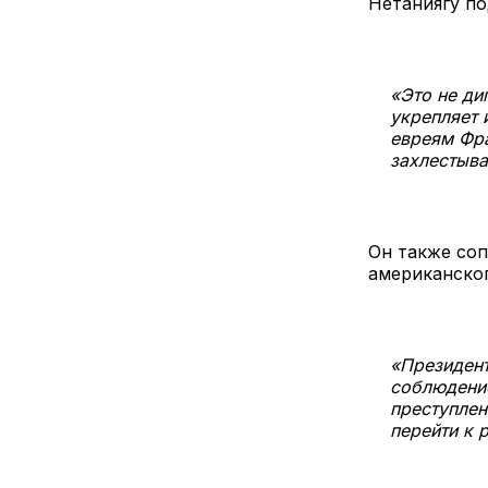
Нетаниягу по
«Это не ди
укрепляет 
евреям Фра
захлестыва
Он также со
американског
«Президент
соблюдение
преступлен
перейти к 