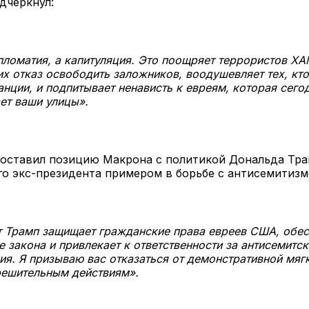
дчеркнул:
пломатия, а капитуляция. Это поощряет террористов Х
их отказ освободить заложников, воодушевляет тех, кт
нции, и подпитывает ненависть к евреям, которая сего
ет ваши улицы».
поставил позицию Макрона с политикой Дональда Тра
о экс-президента примером в борьбе с антисемитизм
 Трамп защищает гражданские права евреев США, обес
 закона и привлекает к ответственности за антисемитск
ия. Я призываю вас отказаться от демонстративной мяг
решительным действиям».