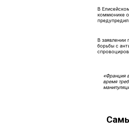
В Елисейском
коммюнике о
предупредили
В заявлении 
борьбы с ант
спровоциров
«Франция в
время треб
манипуляци
Самы