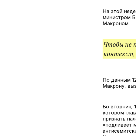
На этой нед
министром Б
Макроном.
Чтобы не 
контекст,
По данным 12
Макрону, вы
Во вторник, 
котором гла
признать пал
«подливает м
антисемитск