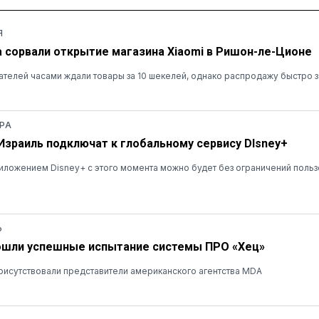
Я
а сорвали открытие магазина Xiaomi в Ришон-ле-Ционе
ателей часами ждали товары за 10 шекелей, однако распродажу быстро 
РА
 Израиль подключат к глобальному сервису DIsney+
ложением Disney+ с этого момента можно будет без ограничений польз
Ь
ошли успешные испытание системы ПРО «Хец»
рисутствовали представители американского агентства MDA