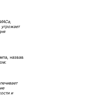
АМАСа,
о угрожает
дня
мпа, назвав
ом:
печивает
ие
кости и