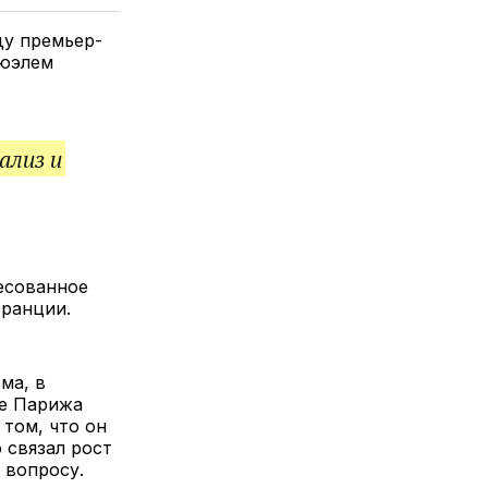
елитесь
лкой
ду премьер-
нюэлем
ализ и
ресованное
ранции.
ма, в
ие Парижа
 том, что он
 связал рост
 вопросу.