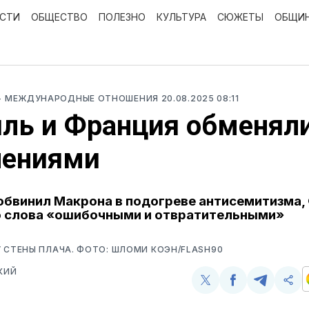
ОСТИ
ОБЩЕСТВО
ПОЛЕЗНО
КУЛЬТУРА
СЮЖЕТЫ
ОБЩИ
- МЕЖДУНАРОДНЫЕ ОТНОШЕНИЯ
20.08.2025 08:11
ль и Франция обменял
нениями
обвинил Макрона в подогреве антисемитизма,
о слова «ошибочными и отвратительными»
 СТЕНЫ ПЛАЧА. ФОТО: ШЛОМИ КОЭН/FLASH90
КИЙ
Поделиться
Поделиться
Поделит
Ско
у
в
в
и