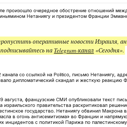
Twitter
Facebook
Telegram
под
ссы
еле произошло очередное обострение отношений меж
иньямином Нетаниягу и президентом Франции Эмма
пропустить оперативные новости Израиля, ан
 подписывайтесь на
Telegram-канал
«Сегодня».
 канала со ссылкой на Politico, письмо Нетаниягу, ад
звало дипломатический скандал и жесткую реакцию Ф
19 августа, французские СМИ опубликовали текст пись
ва израильского правительства раскритиковал решен
естинское государство. Нетаниягу обвинил Макрона в
асла в огонь антисемитизма» во Франции и напрямую
их инцидентов с политикой Парижа по палестинскому