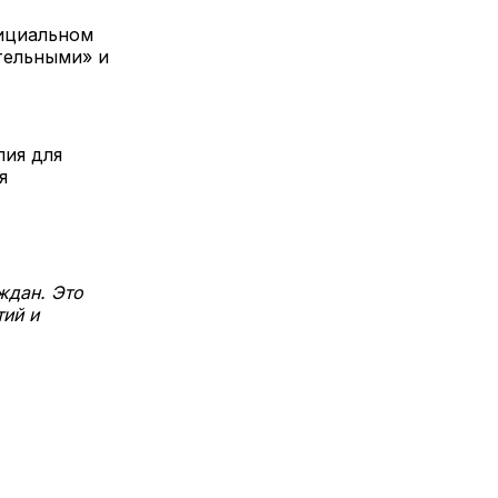
фициальном
тельными» и
лия для
я
ждан. Это
тий и