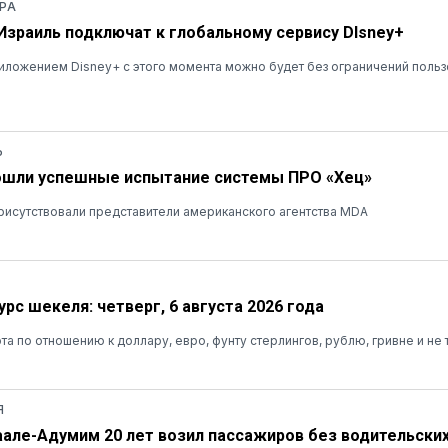
РА
 Израиль подключат к глобальному сервису DIsney+
ложением Disney+ с этого момента можно будет без ограничений польз
Ь
ошли успешные испытание системы ПРО «Хец»
рисутствовали представители американского агентства MDA
рс шекеля: четверг, 6 августа 2026 года
та по отношению к доллару, евро, фунту стерлингов, рублю, гривне и не 
Я
аале-Адумим 20 лет возил пассажиров без водительских