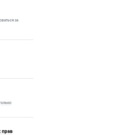
оваться за
только
 прав