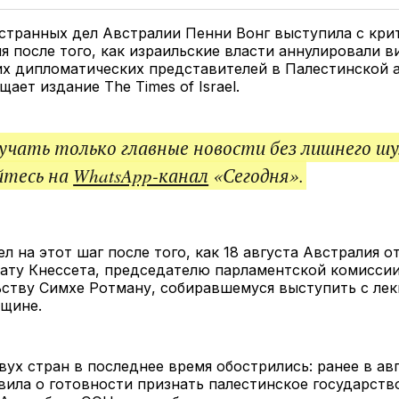
Twitter
Facebook
Telegram
под
ссы
странных дел Австралии Пенни Вонг выступила с кри
я после того, как израильские власти аннулировали в
их дипломатических представителей в Палестинской 
ает издание The Times of Israel.
чать только главные новости без лишнего шу
йтесь на
WhatsApp-канал
«Сегодня».
л на этот шаг после того, как 18 августа Австралия о
ату Кнессета, председателю парламентской комиссии
ству Симхе Ротману, собиравшемуся выступить с лек
бщине.
ух стран в последнее время обострились: ранее в ав
вила о готовности признать палестинское государств