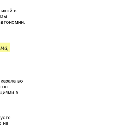
елитесь
лкой
тикой в
изы
автономии.
ма,
тказала во
 по
циями в
густе
о на