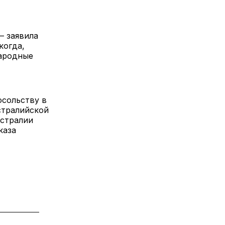
— заявила
когда,
народные
осольству в
стралийской
встралии
каза