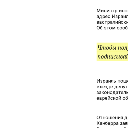
Министр ино
адрес Израил
австралийск
Об этом сообщ
Чтобы полу
подписыва
Израиль поше
въезде депут
законодатель
еврейской о
Отношения дв
Канберра зая