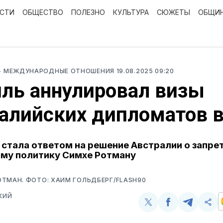
ОСТИ
ОБЩЕСТВО
ПОЛЕЗНО
КУЛЬТУРА
СЮЖЕТЫ
ОБЩИ
- МЕЖДУНАРОДНЫЕ ОТНОШЕНИЯ
19.08.2025 09:20
ль аннулировал визы
алийских дипломатов 
 стала ответом на решение Австралии о запрет
му политику Симхе Ротману
ТМАН. ФОТО: ХАИМ ГОЛЬДБЕРГ/FLASH90
КИЙ
Поделиться
Поделиться
Поделит
Ско
у
в
в
и