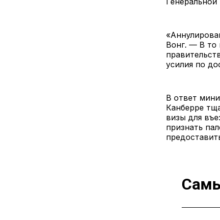
Генеральной 
«Аннулирова
Вонг. — В то
правительст
усилия по до
В ответ мини
Канберре тща
визы для въе
признать пал
предоставить
Самы