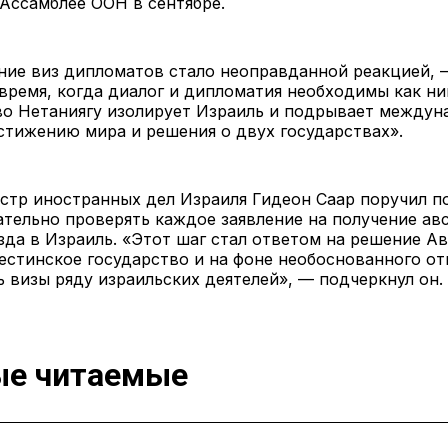
Ассамблее ООН в сентябре.
ние виз дипломатов стало неоправданной реакцией, 
 время, когда диалог и дипломатия необходимы как ни
во Нетаниягу изолирует Израиль и подрывает между
стижению мира и решения о двух государствах».
стр иностранных дел Израиля Гидеон Саар поручил п
тельно проверять каждое заявление на получение ав
зда в Израиль. «Этот шаг стал ответом на решение А
естинское государство и на фоне необоснованного от
 визы ряду израильских деятелей», — подчеркнул он.
е читаемые