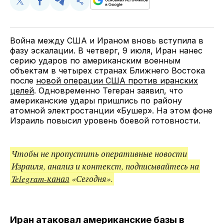
Поделиться
Поделиться
Поделиться
Скопируйте
у
в
в
и
Twitter
Facebook
Telegram
поделитесь
ссылкой
Война между США и Ираном вновь вступила в
фазу эскалации. В четверг, 9 июля, Иран нанес
серию ударов по американским военным
объектам в четырех странах Ближнего Востока
после
новой операции США против иранских
целей
. Одновременно Тегеран заявил, что
американские удары пришлись по району
атомной электростанции «Бушер». На этом фоне
Израиль повысил уровень боевой готовности.
Чтобы не пропустить оперативные новости
Израиля, анализ и контекст, подписывайтесь на
Telegram-канал
«Сегодня».
Иран атаковал американские базы в