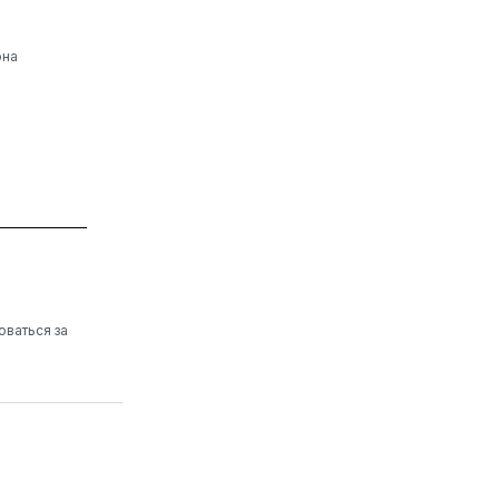
она
оваться за