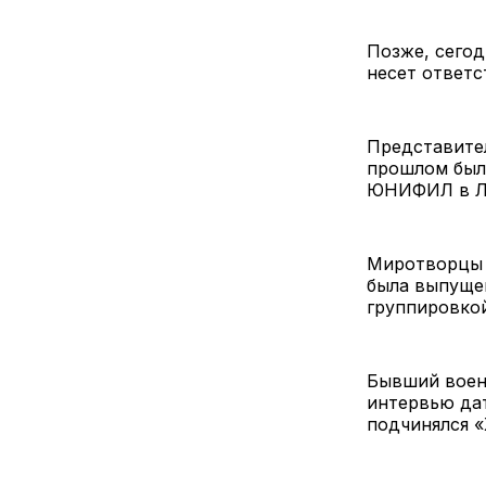
Позже, сегод
несет ответс
Представите
прошлом было
ЮНИФИЛ в Л
Миротворцы п
была выпущен
группировко
Бывший воен
интервью да
подчинялся «