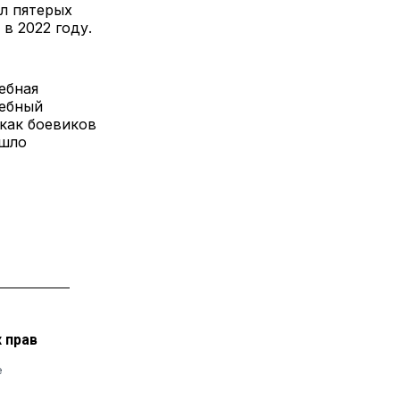
л пятерых
в 2022 году.
ебная
дебный
как боевиков
ошло
 прав
е