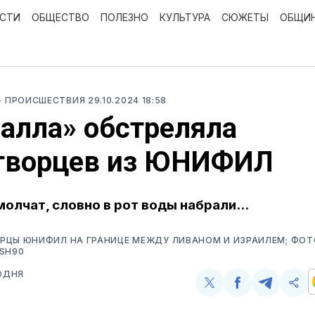
ОСТИ
ОБЩЕСТВО
ПОЛЕЗНО
КУЛЬТУРА
СЮЖЕТЫ
ОБЩИ
- ПРОИСШЕСТВИЯ
29.10.2024 18:58
алла» обстреляла
творцев из ЮНИФИЛ
молчат, словно в рот воды набрали...
РЦЫ ЮНИФИЛ НА ГРАНИЦЕ МЕЖДУ ЛИВАНОМ И ИЗРАИЛЕМ; ФОТ
SH90
ОДНЯ
Поделиться
Поделиться
Поделит
Ско
у
в
в
и