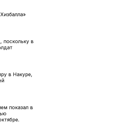
«Хизбалла»
 поскольку в
олдат
ру в Накуре,
ей
ем показал в
тью
октябре.