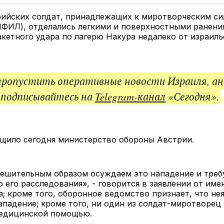
Twitter
Facebook
Telegram
под
ссы
рийских солдат, принадлежащих к миротворческим с
ФИЛ), отделались легкими и поверхностными ранени
акетного удара по лагерю Накура недалеко от израил
пропустить оперативные новости Израиля, ан
 подписывайтесь на
Telegram-канал
«Сегодня».
бщило сегодня министерство обороны Австрии.
ешительным образом осуждаем это нападение и треб
 его расследования», - говорится в заявлении от име
; кроме того, оборонное ведомство признает, что нея
падение; кроме того, ни один из солдат-миротворец 
медицинской помощью.