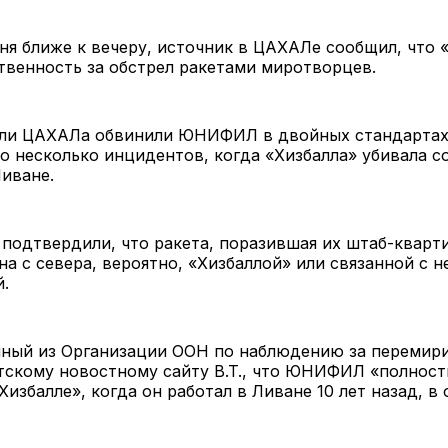
ня ближе к вечеру, источник в ЦАХАЛе сообщил, что 
твенность за обстрел ракетами миротворцев.
ли ЦАХАЛа обвинили ЮНИФИЛ в двойных стандартах,
 несколько инцидентов, когда «Хизбалла» убивала с
иване.
одтвердили, что ракета, поразившая их штаб-кварти
а с севера, вероятно, «Хизбаллой» или связанной с н
й.
ный из Организации ООН по наблюдению за перемири
тскому новостному сайту B.T., что ЮНИФИЛ «полнос
Хизбалле», когда он работал в Ливане 10 лет назад, в 