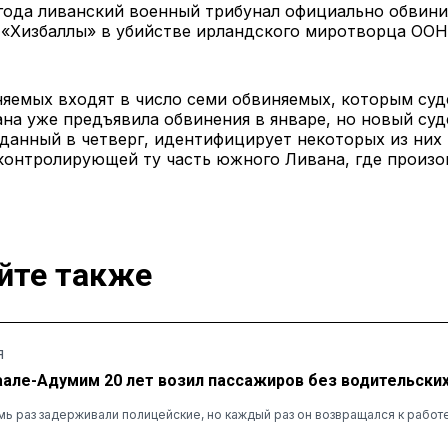
года ливанский военный трибунал официально обвини
«Хизбаллы» в убийстве ирландского миротворца ООН 
яемых входят в число семи обвиняемых, которым суд
на уже предъявила обвинения в январе, но новый су
данный в четверг, идентифицирует некоторых из них 
 контролирующей ту часть южного Ливана, где произ
йте также
Я
аале-Адумим 20 лет возил пассажиров без водительских
ь раз задерживали полицейские, но каждый раз он возвращался к работ