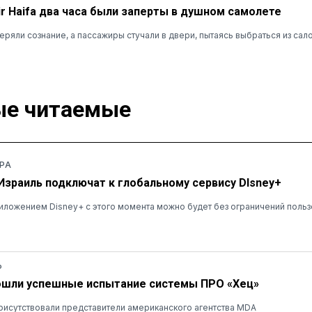
r Haifa два часа были заперты в душном самолете
ряли сознание, а пассажиры стучали в двери, пытаясь выбраться из сал
е читаемые
РА
 Израиль подключат к глобальному сервису DIsney+
ложением Disney+ с этого момента можно будет без ограничений польз
Ь
ошли успешные испытание системы ПРО «Хец»
рисутствовали представители американского агентства MDA