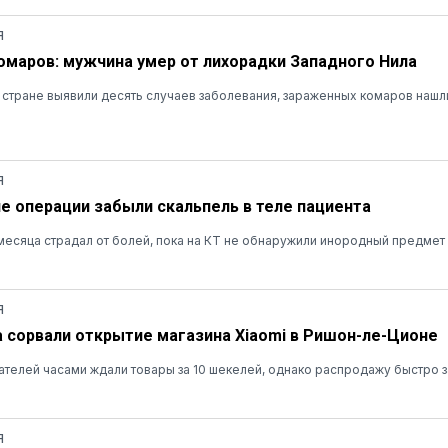
Я
омаров: мужчина умер от лихорадки Западного Нила
в стране выявили десять случаев заболевания, зараженных комаров нашли
Я
ле операции забыли скальпель в теле пациента
есяца страдал от болей, пока на КТ не обнаружили инородный предмет
Я
а сорвали открытие магазина Xiaomi в Ришон-ле-Ционе
ателей часами ждали товары за 10 шекелей, однако распродажу быстро 
Я