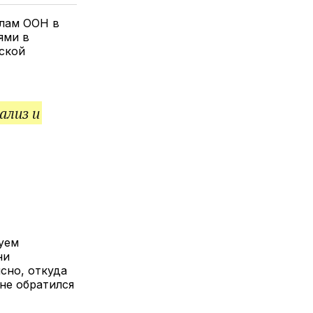
елитесь
лкой
илам ООН в
ями в
ьской
ализ и
уем
ни
сно, откуда
не обратился