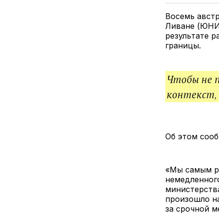
Восемь авст
Ливане (ЮНИ
результате р
границы.
Чтобы не 
контекст,
Об этом соо
«Мы самым р
немедленного
министерства
произошло на
за срочной 