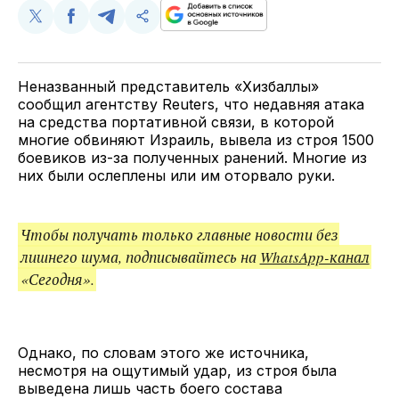
Поделиться
Поделиться
Поделиться
Скопируйте
у
в
в
и
Twitter
Facebook
Telegram
поделитесь
ссылкой
Неназванный представитель «Хизбаллы»
сообщил агентству Reuters, что недавняя атака
на средства портативной связи, в которой
многие обвиняют Израиль, вывела из строя 1500
боевиков из-за полученных ранений. Многие из
них были ослеплены или им оторвало руки.
Чтобы получать только главные новости без
лишнего шума, подписывайтесь на
WhatsApp-канал
«Сегодня».
Однако, по словам этого же источника,
несмотря на ощутимый удар, из строя была
выведена лишь часть боего состава