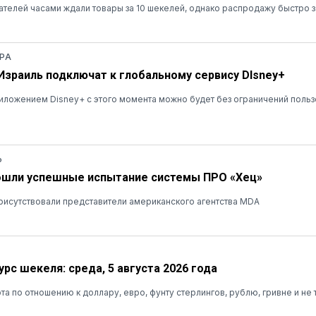
ателей часами ждали товары за 10 шекелей, однако распродажу быстро 
РА
 Израиль подключат к глобальному сервису DIsney+
ложением Disney+ с этого момента можно будет без ограничений польз
Ь
ошли успешные испытание системы ПРО «Хец»
рисутствовали представители американского агентства MDA
рс шекеля: среда, 5 августа 2026 года
та по отношению к доллару, евро, фунту стерлингов, рублю, гривне и не 