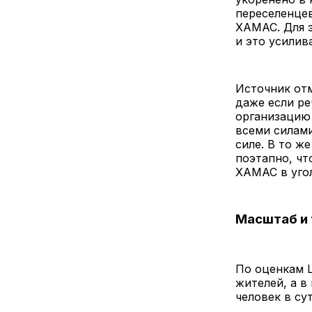
переселенцев
ХАМАС. Для э
и это усилив
Источник от
даже если ре
организацию
всеми силами
силе. В то ж
поэтапно, чт
ХАМАС в угол
Масштаб и
По оценкам Ц
жителей, а в
человек в су