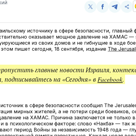
КИЙ
Поделиться
Поделиться
Поделит
Ско
у
в
в
и
Twitter
Facebook
Telegram
под
ссы
аильскому источнику в сфере безопасности, главный 
ствительно оказывает мощное давление на ХАМАС — 
уирующиеся из своих домов и не гибнущие в ходе бо
 этом пишет сегодня, 18 сентября, издание
The Jerusa
пропустить главные новости Израиля, контек
, подписывайтесь на «Сегодня» в
Facebook
.
источник в сфере безопасности сообщил The Jerusalem
ация мирных жителей, а не потери среди боевиков, о
авление на ХАМАС. Причина заключается не только в
 и в психологическом факторе: слово «Накба» — так 
вают период Войны за независимость 1948 года — гл
коллективной памяти палестинцев. Каждая новая вол