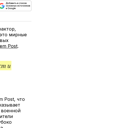
ься
пируйте
елитесь
лкой
фактор,
это мирные
евых
lem Post
.
ст и
 Post, что
казывает
 военной
жители
убоко
на