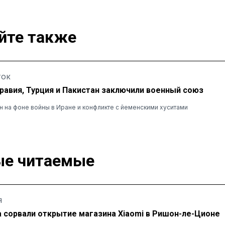
йте также
ТОК
равия, Турция и Пакистан заключили военный союз
 на фоне войны в Иране и конфликте с йеменскими хуситами
е читаемые
Я
а сорвали открытие магазина Xiaomi в Ришон-ле-Ционе