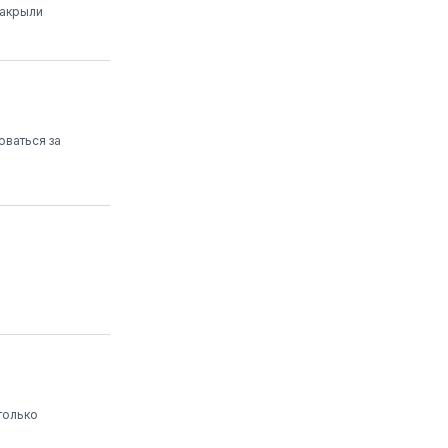
закрыли
оваться за
только