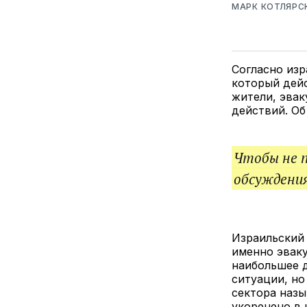
МАРК КОТЛЯРС
Согласно изр
который дей
жители, эвак
действий. Об
Чтобы не 
обсуждения
Израильский 
именно эваку
наибольшее д
ситуации, но
сектора назы
укоренено в 