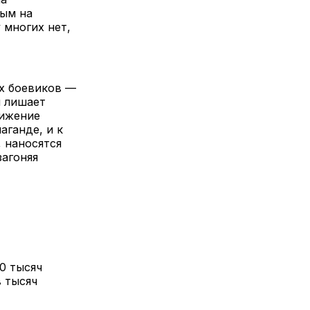
ным на
 многих нет,
х боевиков —
я лишает
вижение
аганде, и к
, наносятся
загоняя
0 тысяч
 тысяч