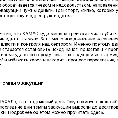
 оборачивается гневом и недовольством, направлен
вакуации нужны деньги, транспорт, жилье, которых у
ает критику в адрес руководства.
метил, что ХАМАС куда меньше тревожит число убиты
чь идет о тысячах. Зато массовое движение населени
 власти и контроля над сектором. Именно поэтому д
 старается остановить исход на юг, прибегая и к проп
е время удары по городу Газа, как подчеркивает армия
обы избежать хаоса и ускорить процесс переселения, 
.
 темпы эвакуации
АХАЛа, на сегодняшний день Газу покинуло около 40
 последние дни темпы эвакуации выросли до десятков
тки. Подробнее об этом можно прочитать
здесь
.