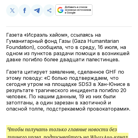
Поделиться
Поделиться
Поделиться
Скопируйте
у
в
в
и
Twitter
Facebook
Telegram
поделитесь
ссылкой
Газета «Исраэль хайом», ссылаясь на
Гуманитарный фонд Газы (Gaza Humanitarian
Foundation), сообщила, что в среду, 16 июля, на
одном из пунктов раздачи помощи в возникшей
давке погибло более двадцати палестинцев.
Газета цитирует заявление, сделанное GHF по
этому поводу: «С болью подтверждаем, что
сегодня утром на площадке SDS3 в Хан-Юнисе в
результате трагического инцидента погибло 20
человек. По нашим данным, 19 из них были
затоптаны, а один зарезан в хаотичной и
опасной толпе, подстрекаемой провокаторами».
Чтобы получать только главные новости без
лишнего шума, подписывайтесь на
WhatsApp-канал