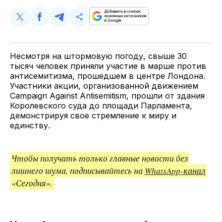
Поделиться
Поделиться
Поделиться
Скопируйте
у
в
в
и
Twitter
Facebook
Telegram
поделитесь
ссылкой
Несмотря на штормовую погоду, свыше 30
тысяч человек приняли участие в марше против
антисемитизма, прошедшем в центре Лондона.
Участники акции, организованной движением
Campaign Against Antisemitism, прошли от здания
Королевского суда до площади Парламента,
демонстрируя свое стремление к миру и
единству.
Чтобы получать только главные новости без
лишнего шума, подписывайтесь на
WhatsApp-канал
«Сегодня».