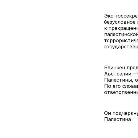
Экс-госсекрет
безусловное 
к прекращени
палестинской
террористиче
государствен
Блинкен пре
Австралии —
Палестины, о
По его слов
ответственн
Он подчеркну
Палестина