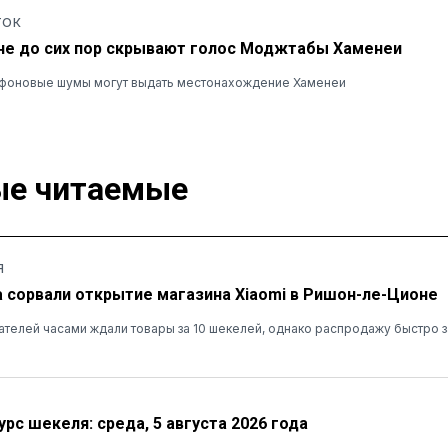
ТОК
не до сих пор скрывают голос Моджтабы Хаменеи
и фоновые шумы могут выдать местонахождение Хаменеи
е читаемые
Я
а сорвали открытие магазина Xiaomi в Ришон-ле-Ционе
ателей часами ждали товары за 10 шекелей, однако распродажу быстро 
рс шекеля: среда, 5 августа 2026 года