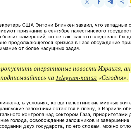
Поделиться
Поделиться
Поделит
Ско
у
в
в
и
Twitter
Facebook
Telegram
под
ссы
кретарь США Энтони Блинкен заявил, что западные 
ируют признание в сентябре палестинского государст
 благих намерений, но не так, как это следовало бы д
оне продолжающегося кризиса в Газе обсуждение при
имание от более насущных задач.
пропустить оперативные новости Израиля, ан
 подписывайтесь на
Telegram-канал
«Сегодня».
инкена, в условиях, когда палестинские мирные жит
раильские заложники остаются в плену, а Израиль об
ального контроля над сектором Газа, приоритетами 
ние голода, освобождение заложников и завершение 
создании двух государств, по его словам, можно отл