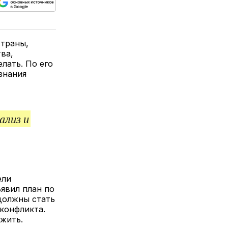
ься
пируйте
елитесь
лкой
страны,
ва,
елать. По его
знания
ализ и
ели
ъявил план по
должны стать
конфликта.
ожить.