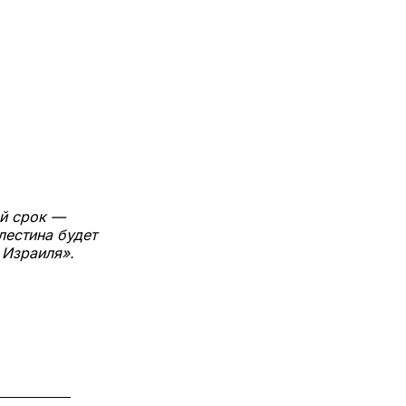
ый срок —
лестина будет
 Израиля».