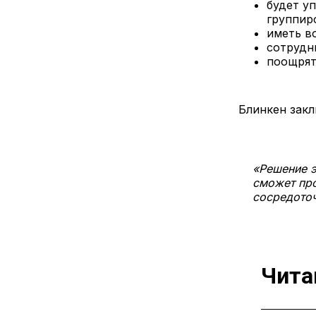
будет у
группир
иметь в
сотрудн
поощрят
Блинкен закл
«Решение э
сможет про
сосредоточ
Чита