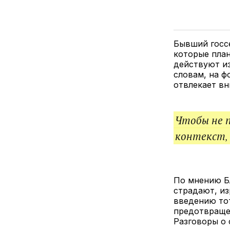
Бывший госсе
которые план
действуют из
словам, на ф
отвлекает вн
Чтобы не 
контекст,
По мнению Бл
страдают, из
введению тот
предотвраще
Разговоры о 