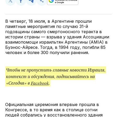
Поделиться
Поделиться
Поделиться
Скопируйте
у
в
в
и
Twitter
Facebook
Telegram
поделитесь
ссылкой
В четверг, 18 июля, в Аргентине прошли
памятные мероприятия по случаю 31-й
годовщины самого смертоносного теракта в
истории страны — взрыва у здания Ассоциации
взаимопомощи израильтян Аргентины (AMIA) в
Буэнос-Айресе. Тогда, в 1994 году, погибли 85
человек и более 300 получили ранения.
Чтобы не пропустить главные новости Израиля,
контекст и обсуждения, подписывайтесь на
«Сегодня» в
Facebook
.
Официальная церемония впервые прошла в
Конгрессе, в то время как в столице сотни
людей собрались у восстановленного здания