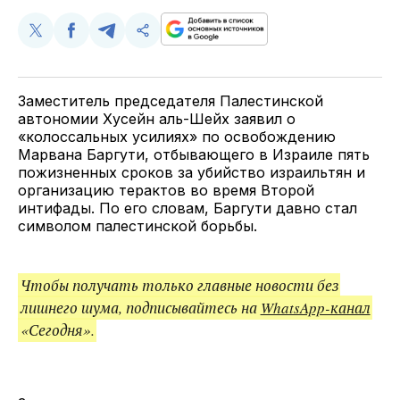
Поделиться
Поделиться
Поделиться
Скопируйте
у
в
в
и
Twitter
Facebook
Telegram
поделитесь
ссылкой
Заместитель председателя Палестинской
автономии Хусейн аль-Шейх заявил о
«колоссальных усилиях» по освобождению
Марвана Баргути, отбывающего в Израиле пять
пожизненных сроков за убийство израильтян и
организацию терактов во время Второй
интифады. По его словам, Баргути давно стал
символом палестинской борьбы.
Чтобы получать только главные новости без
лишнего шума, подписывайтесь на
WhatsApp-канал
«Сегодня».