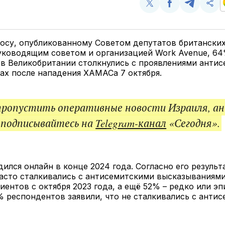
Поделиться
Поделиться
Поделит
Ско
у
в
в
и
Twitter
Facebook
Telegram
под
ссы
осу, опубликованному Советом депутатов британских
уководящим советом и организацией Work Avenue, 64
в Великобритании столкнулись с проявлениями антис
ах после нападения ХАМАСа 7 октября.
пропустить оперативные новости Израиля, ан
 подписывайтесь на
Telegram-канал
«Сегодня».
ился онлайн в конце 2024 года. Согласно его результ
асто сталкивались с антисемитскими высказываниям
лиентов с октября 2023 года, а ещё 52% – редко или э
 респондентов заявили, что не сталкивались с анти