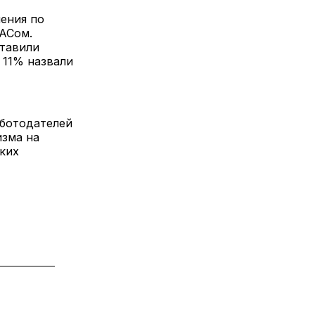
ения по
АСом.
ставили
 11% назвали
аботодателей
изма на
ских