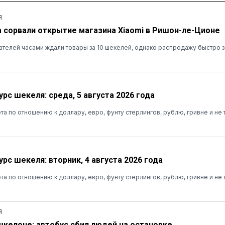
Я
а сорвали открытие магазина Xiaomi в Ришон-ле-Ционе
ателей часами ждали товары за 10 шекелей, однако распродажу быстро 
рс шекеля: среда, 5 августа 2026 года
та по отношению к доллару, евро, фунту стерлингов, рублю, гривне и не 
рс шекеля: вторник, 4 августа 2026 года
та по отношению к доллару, евро, фунту стерлингов, рублю, гривне и не 
Я
шкелоне: автобус сбил людей на остановке