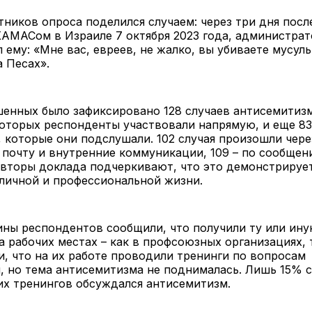
тников опроса поделился случаем: через три дня посл
АМАСом в Израиле 7 октября 2023 года, администрат
л ему: «Мне вас, евреев, не жалко, вы убиваете мусул
 Песах».
енных было зафиксировано 128 случаев антисемитиз
которых респонденты участвовали напрямую, и еще 83
, которые они подслушали. 102 случая произошли чере
почту и внутренние коммуникации, 109 – по сообщени
Авторы доклада подчеркивают, что это демонстрируе
личной и профессиональной жизни.
ины респондентов сообщили, что получили ту или ин
 рабочих местах – как в профсоюзных организациях, т
, что на их работе проводили тренинги по вопросам
, но тема антисемитизма не поднималась. Лишь 15% 
их тренингов обсуждался антисемитизм.