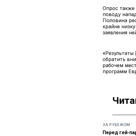
Опрос также 
поводу напа
Половина ре
крайне низку
заявления не
«Результаты
обратить вни
рабочем мест
программ Ев
Чита
ЗА РУБЕЖОМ
Перед гей-па