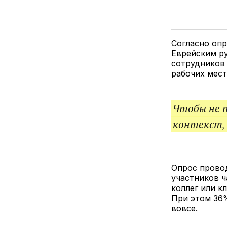
Согласно опр
Еврейским р
сотрудников 
рабочих мест
Чтобы не 
контекст,
Опрос провод
участников ч
коллег или к
При этом 36%
вовсе.