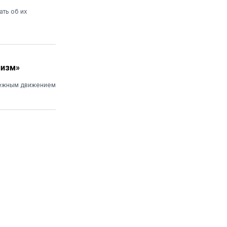
ать об их
низм»
дежным движением