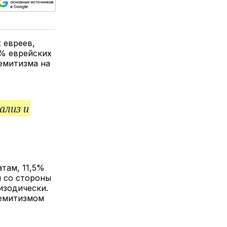
ься
пируйте
елитесь
лкой
 евреев,
% еврейских
емитизма на
ализ и
атам, 11,5%
и со стороны
пизодически.
семитизмом