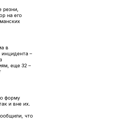
е резни,
ор на его
ьманских
ма в
 инцидента –
з
ям, еще 32 –
т
ую форму
ак и вне их.
сообщили, что