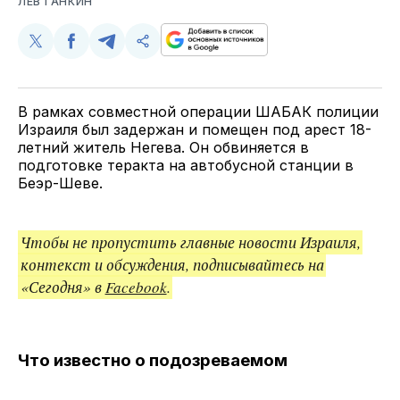
ЛЕВ ГАНКИН
Поделиться
Поделиться
Поделиться
Скопируйте
у
в
в
и
Twitter
Facebook
Telegram
поделитесь
ссылкой
В рамках совместной операции ШАБАК полиции
Израиля был задержан и помещен под арест 18-
летний житель Негева. Он обвиняется в
подготовке теракта на автобусной станции в
Беэр-Шеве.
Чтобы не пропустить главные новости Израиля,
контекст и обсуждения, подписывайтесь на
«Сегодня» в
Facebook
.
Что известно о подозреваемом