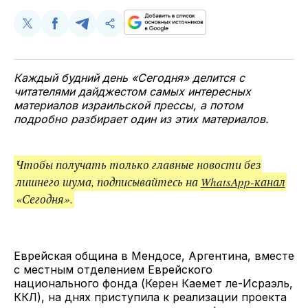
Поделиться
Поделиться
Поделиться
Скопируйте
у
в
в
и
Twitter
Facebook
Telegram
поделитесь
ссылкой
Каждый будний день «Сегодня» делится с
читателями дайджестом самых интересных
материалов израильской прессы, а потом
подробно разбирает один из этих материалов.
Чтобы получать только главные новости без
лишнего шума, подписывайтесь на
WhatsApp-канал
«Сегодня».
Еврейская община в Мендосе, Аргентина, вместе
с местным отделением Еврейского
национального фонда (Керен Каемет ле-Исраэль,
ККЛ), на днях приступила к реализации проекта