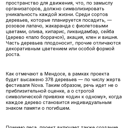
пространство для движения, что, по замыслу
организаторов, должно символизировать
уникальность каждой жизни. Среди сортов
деревьев, которые планируется посадить, —
розовое лапачо, жакаранда с фиолетовыми
цветами, олива, кипарис, ликвидамбар, сейба
(дерево «пало боррачо»), акация, клен и вишня.
Часть деревьев плодоносит, прочие отличаются
декоративным цветением или особой формой
роста.
Как отмечают в Мендосе, в рамках проекта
будет высажено 378 деревьев — по числу жертв
фестиваля Nova. Таким образом, речь идет не о
приблизительной оценке, а о строгой
символической привязке «один к одному», когда
каждое дерево становится индивидуальным
знаком памяти о погибшем.
Помимо леса, проект включает также создание