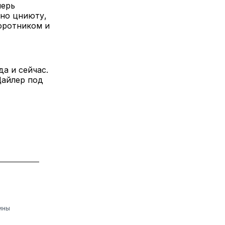
перь
сно цниюту,
оротником и
да и сейчас.
Цайлер под
ины