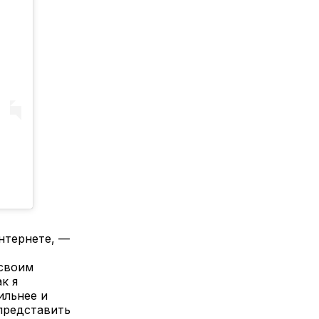
интернете, —
 своим
к я
ильнее и
 представить