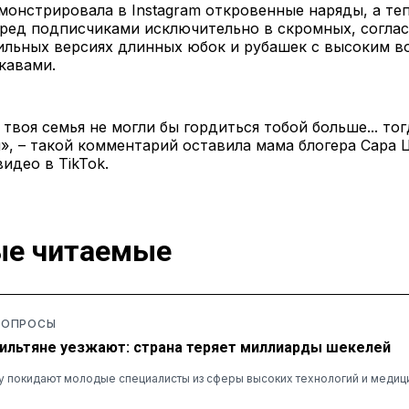
монстрировала в Instagram откровенные наряды, а те
еред подписчиками исключительно в скромных, согла
тильных версиях длинных юбок и рубашек с высоким в
кавами.
 твоя семья не могли бы гордиться тобой больше... тог
», – такой комментарий оставила мама блогера Сара 
видео в TikTok.
е читаемые
 ОПРОСЫ
ильтяне уезжают: страна теряет миллиарды шекелей
у покидают молодые специалисты из сферы высоких технологий и медиц