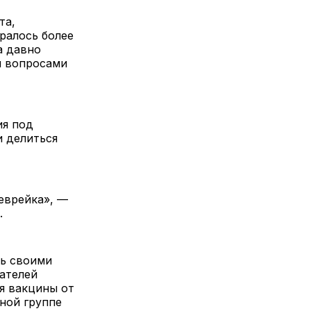
та,
ралось более
а давно
и вопросами
ия под
и делиться
 еврейка», —
.
ть своими
ателей
я вакцины от
ной группе