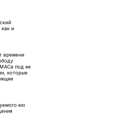
йский
 как и
от времени
ободу
АМАСа под ее
ми, которые
оящее
куемого ею
дения