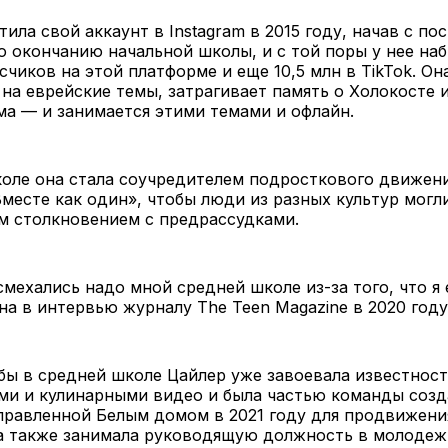
ила свой аккаунт в Instagram в 2015 году, начав с пос
 окончанию начальной школы, и с той поры у нее наб
счиков на этой платформе и еще 10,5 млн в TikTok. Он
на еврейские темы, затрагивает память о Холокосте 
а — и занимается этими темами и офлайн.
коле она стала соучредителем подросткового движен
месте как один», чтобы люди из разных культур могл
м столкновением с предрассудками.
мехались надо мной средней школе из-за того, что я
на в интервью журналу The Teen Magazine в 2020 году
бы в средней школе Цайлер уже завоевала известнос
ми и кулинарными видео и была частью команды созд
правленной Белым домом в 2021 году для продвижени
на также занимала руководящую должность в молодеж