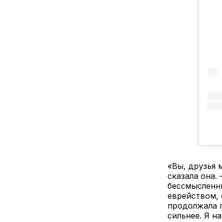
«Вы, друзья 
сказала она.
бессмысленны
еврейством, 
продолжала п
сильнее. Я н