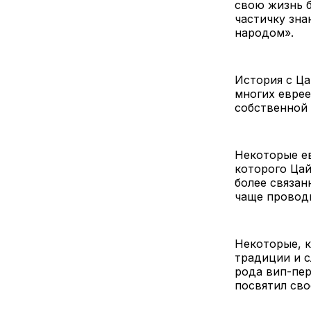
свою жизнь б
частичку зна
народом».
История с Ца
многих еврее
собственной
Некоторые ев
которого Цай
более связан
чаще проводи
Некоторые, к
традиции и с
рода вип-пер
посвятил сво