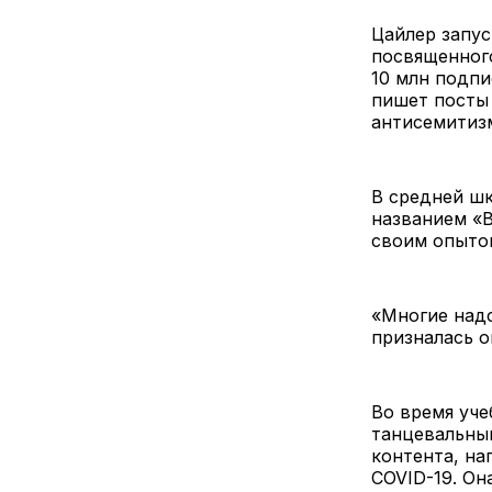
Цайлер запуст
посвященного
10 млн подпи
пишет посты 
антисемитизм
В средней ш
названием «В
своим опыто
«Многие надс
призналась о
Во время уче
танцевальны
контента, на
COVID-19. О