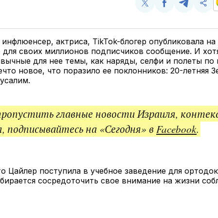
Поделиться
Поделиться
Поделит
Ско
у
в
в
и
Twitter
Facebook
Telegram
под
ссы
 инфлюенсер, актриса, TikTok-блогер опубликовала на
 для своих миллионов подписчиков сообщение. И хот
вычные для нее темы, как наряды, селфи и полеты по 
ечто новое, что поразило ее поклонников: 20-летняя З
усалим.
пропустить главные новости Израиля, контек
, подписывайтесь на «Сегодня» в
Facebook
.
то Цайлер поступила в учебное заведение для ортодо
обирается сосредоточить свое внимание на жизни с