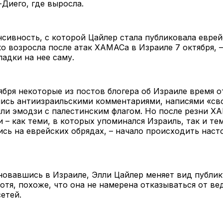
-Диего, где выросла.
сивность, с которой Цайлер стала публиковала евре
ко возросла после атак ХАМАСа в Израиле 7 октября, –
падки на нее саму.
ября некоторые из постов блогера об Израиле время 
ись антиизраильскими комментариями, написями «св
ли эмодзи с палестинским флагом. Но после резни Х
 – как теми, в которых упоминался Израиль, так и те
сь на еврейских обрядах, – начало происходить наст
новавшись в Израиле, Элли Цайлер меняет вид публи
отя, похоже, что она не намерена отказываться от ве
сетей.