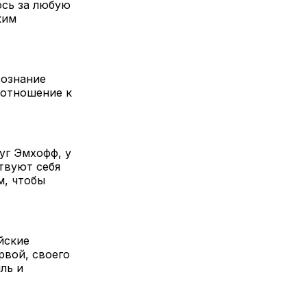
юсь за любую
ким
сознание
к отношение к
уг Эмхофф, у
твуют себя
м, чтобы
йские
рвой, своего
ль и