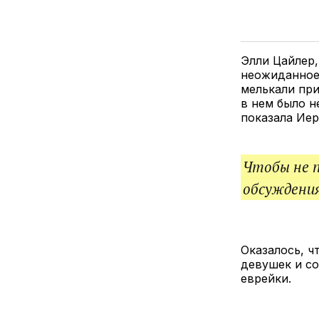
Элли Цайлер,
неожиданное
мелькали при
в нем было н
показала Иер
Чтобы не 
обсуждения
Оказалось, ч
девушек и с
еврейки.