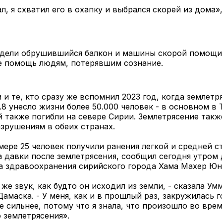
л, я схватил его в охапку и выбрался скорей из дома»,
дели обрушившийся балкон и машины скорой помощи
 помощь людям, потерявшим сознание.
 и те, кто сразу же вспомнил 2023 год, когда землетр
.8 унесло жизни более 50.000 человек - в основном в 
 также погибли на севере Сирии. Землетрясение такж
зрушениям в обеих странах.
ере 25 человек получили ранения легкой и средней с
а давки после землетрясения, сообщил сегодня утром
а здравоохранения сирийского города Хама Махер Юн
 же звук, как будто он исходил из земли, - сказала Ум
амаска. - У меня, как и в прошлый раз, закружилась г
е сильнее, потому что я знала, что произошло во вре
 землетрясения».