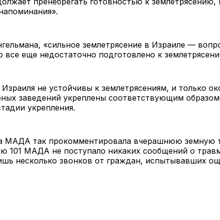
олжает пренебрегать готовностью к землетрясению, 
напоминания».
гельмана, «сильное землетрясение в Израиле — вопр
о все еще недостаточно подготовлено к землетрясени
Израиля не устойчивы к землетрясениям, и только о
ебных заведений укреплены соответствующим образом
стадии укрепления.
а МАДА так прокомментировала вчерашнюю земную т
ю 101 МАДА не поступало никаких сообщений о трав
лишь несколько звонков от граждан, испытывавших о