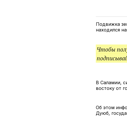
Подвижка зем
находился на 
Чтобы полу
подписыва
В Саламии, с
востоку от г
Об этом инфо
Дуюб, госуд