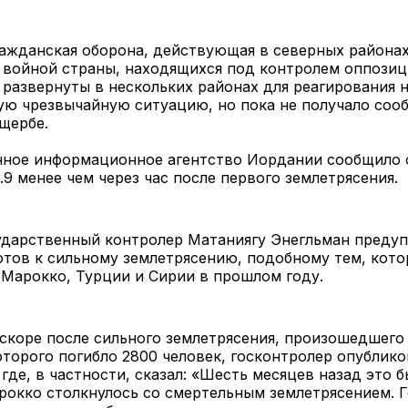
ражданская оборона, действующая в северных района
войной страны, находящихся под контролем оппозици
 развернуты в нескольких районах для реагирования 
ую чрезвычайную ситуацию, но пока не получало соо
щербе.
нное информационное агентство Иордании сообщило 
.9 менее чем через час после первого землетрясения.
ударственный контролер Матаниягу Энегльман предуп
отов к сильному землетрясению, подобному тем, кот
Марокко, Турции и Сирии в прошлом году.
вскоре после сильного землетрясения, произошедшего
оторого погибло 2800 человек, госконтролер опублико
где, в частности, сказал: «Шесть месяцев назад это б
рокко столкнулось со смертельным землетрясением. 