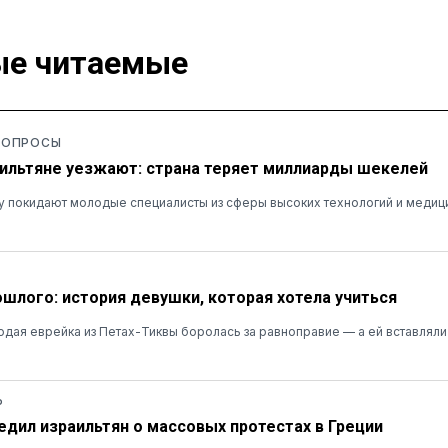
е читаемые
 ОПРОСЫ
ильтяне уезжают: страна теряет миллиарды шекелей
у покидают молодые специалисты из сферы высоких технологий и медиц
ошлого: история девушки, которая хотела учиться
лодая еврейка из Петах-Тиквы боролась за равноправие — а ей вставляли
Ь
дил израильтян о массовых протестах в Греции