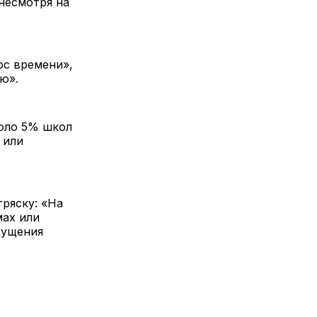
несмотря на
ос времени»,
ю».
коло 5% школ
 или
ряску: «На
мах или
щущения