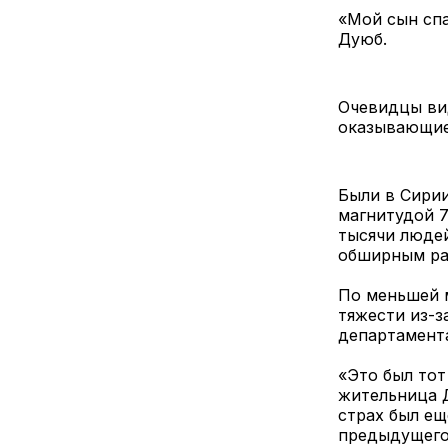
«Мой сын спа
Дуюб.
Очевидцы ви
оказывающие
Были в Сирии
магнитудой 7
тысячи людей
обширным ра
По меньшей м
тяжести из-з
департамент
«Это был тот
жительница Д
страх был ещ
предыдущего