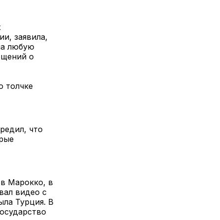
х
и, заявила,
на любую
бщений о
о толчке
редил, что
орые
 в Марокко, в
вал видео с
ыла Турция. В
Государство