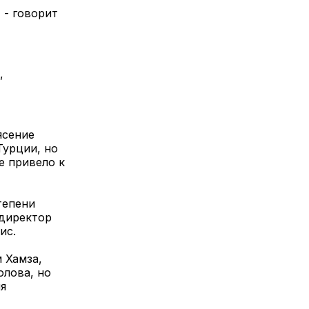
 - говорит
,
ясение
Турции, но
е привело к
тепени
 директор
ис.
м Хамза,
олова, но
мя