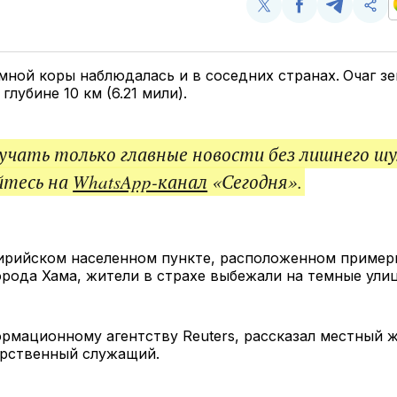
Поделиться
Поделиться
Поделит
Ско
у
в
в
и
Twitter
Facebook
Telegram
под
ссы
ной коры наблюдалась и в соседних странах.
Очаг з
глубине 10 км (6.21 мили).
чать только главные новости без лишнего шу
йтесь на
WhatsApp-канал
«Сегодня».
ирийском населенном пункте, расположенном примерн
орода Хама, жители в страхе выбежали на темные ули
рмационному агентству Reuters, рассказал местный 
арственный служащий.