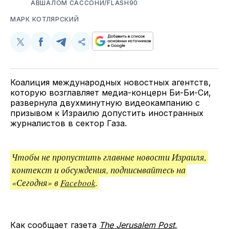
АВШАЛОМ САССОНИ/FLASH90
МАРК КОТЛЯРСКИЙ
Поделиться
Поделиться
Поделиться
Скопируйте
у
в
в
и
Twitter
Facebook
Telegram
поделитесь
ссылкой
Коалиция международных новостных агентств,
которую возглавляет медиа-концерн Би-Би-Си,
развернула двухминутную видеокампанию с
призывом к Израилю допустить иностранных
журналистов в сектор Газа.
Чтобы не пропустить главные новости Израиля,
контекст и обсуждения, подписывайтесь на
«Сегодня» в
Facebook
.
Как сообщает газета
The Jerusalem Post
,