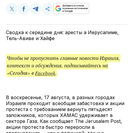
Поделиться
Поделиться
Поделиться
Скопируйте
у
в
в
и
Twitter
Facebook
Telegram
поделитесь
ссылкой
Сводка к середине дня: аресты а Иерусалиме,
Тель-Авиве и Хайфе
Чтобы не пропустить главные новости Израиля,
контекст и обсуждения, подписывайтесь на
«Сегодня» в
Facebook
.
В воскресенье, 17 августа, в разных городах
Израиля проходит всеобщая забастовка и акции
протеста с требованием вернуть пятьдесят
заложников, которых ХАМАС удерживает в
секторе Газа. Как сообщает The Jerusalem Post,
акции протеста быстро переросли в
столкновения — как с полицией, так и с