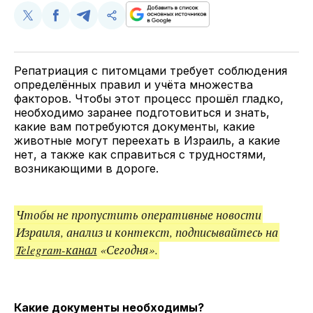
Поделиться
Поделиться
Поделиться
Скопируйте
у
в
в
и
Twitter
Facebook
Telegram
поделитесь
ссылкой
Репатриация с питомцами требует соблюдения
определённых правил и учёта множества
факторов. Чтобы этот процесс прошёл гладко,
необходимо заранее подготовиться и знать,
какие вам потребуются документы, какие
животные могут переехать в Израиль, а какие
нет, а также как справиться с трудностями,
возникающими в дороге.
Чтобы не пропустить оперативные новости
Израиля, анализ и контекст, подписывайтесь на
Telegram-канал
«Сегодня».
Какие документы необходимы?